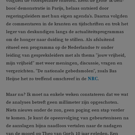
volgden de voorspelbare rituelen. Eerst de grote ‘ik-ben-
boos’-demonstratie in Parijs, helaas ontsierd door
regeringsleiders met hun eigen agenda’s. Daarna volgden
de commentaren in de kranten en tijdschriften en trok het
leger van deskundigen langs de actualiteitsprogrammas
om de honger naar duiding te stillen. Als afsluitend
ritueel een programma op de Nederlandse tv onder
leiding van gespreksleiders met als thema ”jouw vrijheid,
mijn vrijheid” met weer meningen, discussie, vragen en
vergezichten. ”De nationale gebedsmolen”, zoals Bas
Heijne het zo treffend omschreef in de
NRC
.
Maar nu? Ik moet na enkele weken constateren dat we wat
de analyses betreft geen millimeter zijn opgeschoten.
Niets nieuws onder de zon, geen poging een stap verder
te komen. Je kunt de opeenvolging van gebeurtenissen na
de aanslagen bijna naadloos vertalen naar de nadagen
van de moord op Theo van Gogh 10 jaar geleden. Een