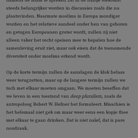
namens de islam te spreken zal in de nabije toekomst
steeds belangrijker worden in discussies zoals die nu
plaatsvinden. Naarmate moslims in Europa mondiger
worden en het relatieve aandeel onder hen van geboren
en getogen Europeanen groter wordt, zullen zij niet
alleen vaker het recht opeisen mee te bepalen hoe de
samenleving eruit ziet, maar ook eisen dat de toenemende
diversiteit onder moslims erkend wordt.
Op de korte termijn zullen de aanslagen de klok helaas
weer terugzetten, maar op de langere termijn zullen we
toch met elkaar moeten omgaan. We moeten beseffen dat
we leven in een toestand van
deep pluralism
, zoals de
antropoloog Robert W. Hefner het formuleert. Misschien is
het helemaal niet gek om maar weer eens een kopje thee
met elkaar te gaan drinken. Dat is niet naïef, dat is pure
noodzaak.