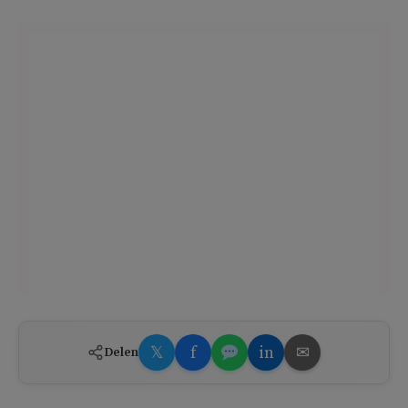
𝕏
f
in
✉
Delen