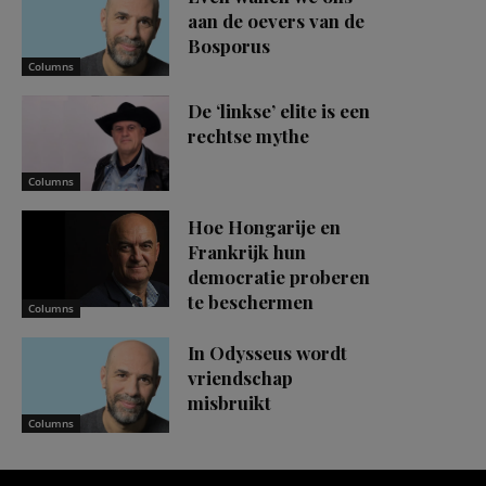
aan de oevers van de
Bosporus
Columns
De ‘linkse’ elite is een
rechtse mythe
Columns
Hoe Hongarije en
Frankrijk hun
democratie proberen
te beschermen
Columns
In Odysseus wordt
vriendschap
misbruikt
Columns