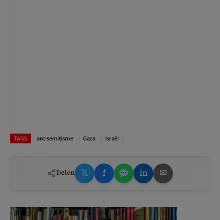
TAGS
antisemitisme
Gaza
Israël
𝕏
f
in
✉
Delen