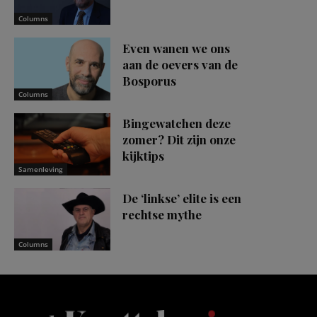
Columns
Even wanen we ons
aan de oevers van de
Bosporus
Columns
Bingewatchen deze
zomer? Dit zijn onze
kijktips
Samenleving
De ‘linkse’ elite is een
rechtse mythe
Columns