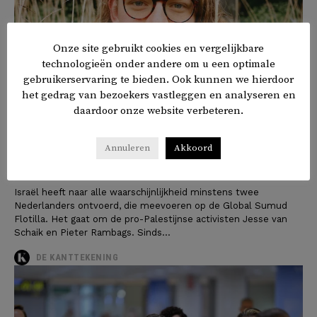
Onze site gebruikt cookies en vergelijkbare
technologieën onder andere om u een optimale
gebruikerservaring te bieden. Ook kunnen we hierdoor
het gedrag van bezoekers vastleggen en analyseren en
daardoor onze website verbeteren.
Ten minste twee Nederlandse Gaza-
Annuleren
Akkoord
activisten ‘gekidnapt’ door Israël
Israël heeft naar alle waarschijnlijkheid minstens twee
Nederlanders ontvoerd, die meevoeren op de Global Sumud
Flotilla. Het gaat om de pro-Palestijnse activisten Jesse van
Schaik en Pieter Rambags. Sinds...
DE KANTTEKENING