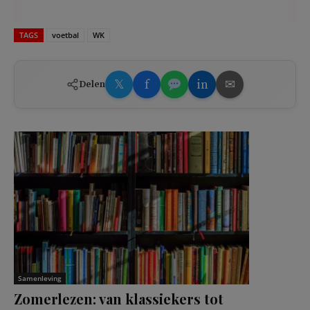
TAGS
voetbal
WK
𝕏
f
in
✉
Delen
Samenleving
Zomerlezen: van klassiekers tot