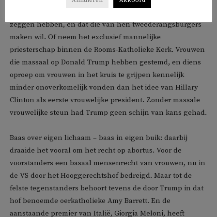
Annuleren
Akkoord
vanzelfsprekend vinden dat zij binnen ‘hun’ SGP niets te
zeggen hebben, en dat die van hen tweederangsburgers
maken wil. Of neem het exclusief mannelijke
priesterschap binnen de Rooms-Katholieke Kerk. Vrouwen
die massaal op Donald Trump hebben gestemd, en diens
oproep om vrouwen in het kruis te grijpen kennelijk
minder onoverkomelijk vonden dan het idee van Hillary
Clinton als eerste vrouwelijke president. Zonder massale
vrouwelijke steun had Trump geen schijn van kans gehad.
Baas over eigen lichaam – baas in eigen buik: daarbij
draaide het vooral om het recht op abortus. Voor de
voorstanders een basaal mensenrecht van vrouwen, nu in
de VS door het Hooggerechtshof bedreigd. Maar tot de
felste tegenstanders behoort tevens de door Trump in dat
hof benoemde oerkatholieke Amy Barrett. En de
aanstaande premier van Italië, Giorgia Meloni, heeft