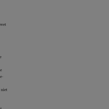
 wet
e
re
e-
 niet