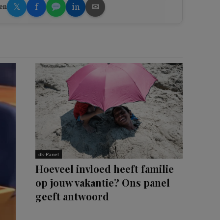
𝕏
f
in
✉
en
dk-Panel
Hoeveel invloed heeft familie
op jouw vakantie? Ons panel
geeft antwoord