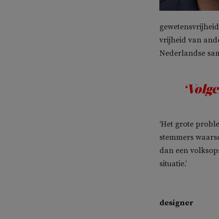
gewetensvrijheid
vrijheid van ande
Nederlandse sam
‘Volge
‘Het grote probl
stemmers waarsch
dan een volksops
situatie.’
designer