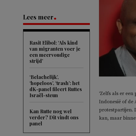
Lees meer
Rasit Elibol: ‘Als kind
van migranten voer je
een meervoudige
strijd’
‘Belachelijk’,
‘hopeloos’, ‘trash’: het
dK-panel fileert Ruttes
‘Zelfs als er een
Israël-steun
Indonesië of de A
protestpartijen.
Kan Rutte nog wel
verder? Dit vindt ons
kan, maar binne
panel