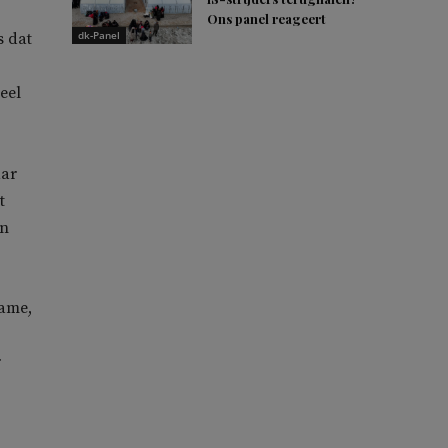
Ons panel reageert
dk-Panel
s dat
eel
aar
t
en
name,
r