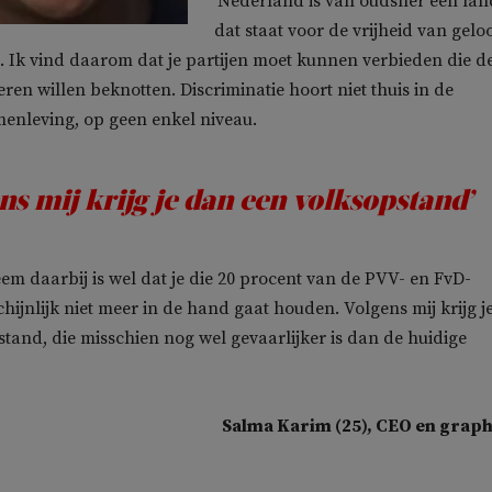
‘Nederland is van oudsher een lan
dat staat voor de vrijheid van gelo
. Ik vind daarom dat je partijen moet kunnen verbieden die d
ren willen beknotten. Discriminatie hoort niet thuis in de
enleving, op geen enkel niveau.
ns mij krijg je dan een volksopstand’
eem daarbij is wel dat je die 20 procent van de PVV- en FvD-
ijnlijk niet meer in de hand gaat houden. Volgens mij krijg j
tand, die misschien nog wel gevaarlijker is dan de huidige
Salma Karim (25), CEO en graph