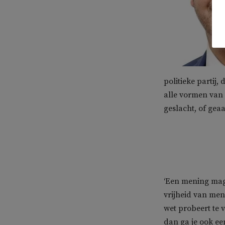
politieke partij,
alle vormen van d
geslacht, of gea
‘Een mening mag 
vrijheid van meni
wet probeert te
dan ga je ook ee