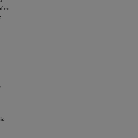
d
of en
e
e
ic