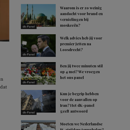
Waarom is er zo weinig
aandacht voor brand en
vernielingen bij
moskeeën?
dk-Panel
Welk advies heb jij voor
premier Jetten na
Loosdrecht?
dk-Panel
Ben jij twee minuten stil
op 4 mei? We vroegen
het ons panel
an
dk-Panel
 dat
Kun je begrip hebben
voor de aanvallen op
Iran? Het dK-panel
geeft antwoord
dk-Panel
Moeten we Nederlandse
IS-strijders terughalen?