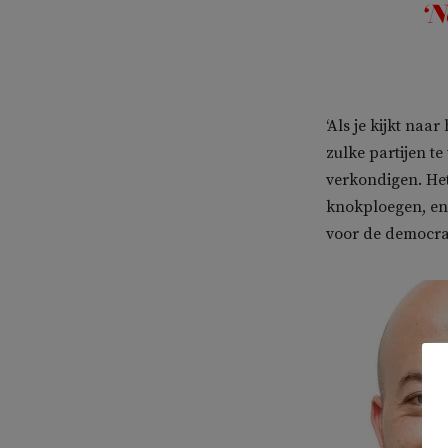
‘N
‘Als je kijkt naa
zulke partijen t
verkondigen. Het
knokploegen, en
voor de democrat