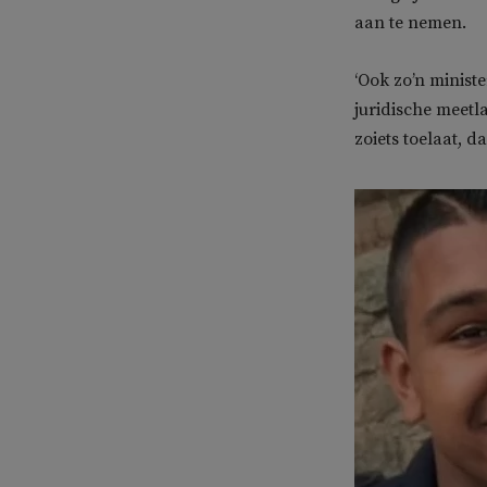
aan te nemen.
‘Ook zo’n minist
juridische meetl
zoiets toelaat, d