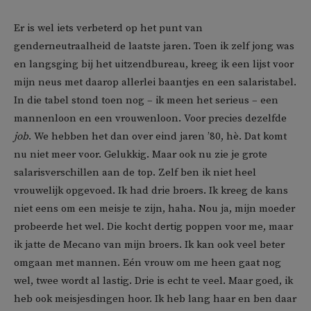
Er is wel iets verbeterd op het punt van
genderneutraalheid de laatste jaren. Toen ik zelf jong was
en langsging bij het uitzendbureau, kreeg ik een lijst voor
mijn neus met daarop allerlei baantjes en een salaristabel.
In die tabel stond toen nog – ik meen het serieus – een
mannenloon en een vrouwenloon. Voor precies dezelfde
job
. We hebben het dan over eind jaren ’80, hè. Dat komt
nu niet meer voor. Gelukkig. Maar ook nu zie je grote
salarisverschillen aan de top. Zelf ben ik niet heel
vrouwelijk opgevoed. Ik had drie broers. Ik kreeg de kans
niet eens om een meisje te zijn, haha. Nou ja, mijn moeder
probeerde het wel. Die kocht dertig poppen voor me, maar
ik jatte de Mecano van mijn broers. Ik kan ook veel beter
omgaan met mannen. Eén vrouw om me heen gaat nog
wel, twee wordt al lastig. Drie is echt te veel. Maar goed, ik
heb ook meisjesdingen hoor. Ik heb lang haar en ben daar