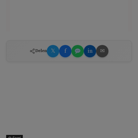
𝕏
f
in
✉
Delen
dk-Panel