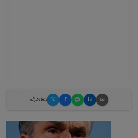
𝕏
f
in
✉
Delen