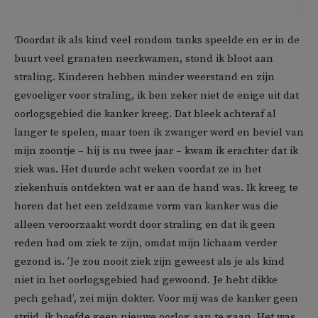
‘Doordat ik als kind veel rondom tanks speelde en er in de
buurt veel granaten neerkwamen, stond ik bloot aan
straling. Kinderen hebben minder weerstand en zijn
gevoeliger voor straling, ik ben zeker niet de enige uit dat
oorlogsgebied die kanker kreeg. Dat bleek achteraf al
langer te spelen, maar toen ik zwanger werd en beviel van
mijn zoontje – hij is nu twee jaar – kwam ik erachter dat ik
ziek was. Het duurde acht weken voordat ze in het
ziekenhuis ontdekten wat er aan de hand was. Ik kreeg te
horen dat het een zeldzame vorm van kanker was die
alleen veroorzaakt wordt door straling en dat ik geen
reden had om ziek te zijn, omdat mijn lichaam verder
gezond is. ’Je zou nooit ziek zijn geweest als je als kind
niet in het oorlogsgebied had gewoond. Je hebt dikke
pech gehad’, zei mijn dokter. Voor mij was de kanker geen
strijd, ik hoefde geen nieuwe oorlog aan te gaan. Het was