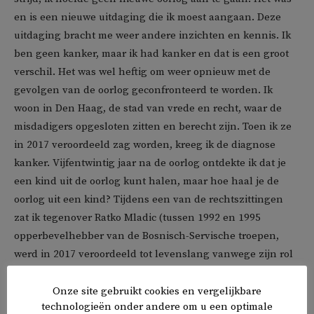
en is een nieuwe uitdaging die ik moest aangaan. Deze
uitdaging bracht me weer andere inzichten en kennis. Ik
ben geen kanker, maar ik had kanker en dat is een groot
verschil. Het was wel heftig om weer opnieuw met de
gevolgen van de oorlog geconfronteerd te worden. Ik
woon in Den Haag, de stad van vrede en recht, waar de
misdadigers opgesloten zitten en berecht zijn. Toen ik ze
in 2017 veroordeeld zag worden, kreeg ik de diagnose
kanker. Vijfentwintig jaar na de oorlog ontdekte ik dat je
een kind uit de oorlog kunt halen, maar hoe haal je de
oorlog uit een kind? Tijdens een van de rechtszittingen
zat ik tegenover Ratko Mladic (tussen 1992 en 1995
opperbevelhebber van de Bosnisch-Servische troepen,
werd in 2017 veroordeeld tot levenslang vanwege zijn rol
in de Bosnische burgeroorlog, red.) en ik voelde helemaal
niets. Toen wist ik dat ik werkelijk vrij was. Tijdens mijn
Onze site gebruikt cookies en vergelijkbare
technologieën onder andere om u een optimale
herstel keek ik naar het nieuws en dacht ik: ‘Kinderen in