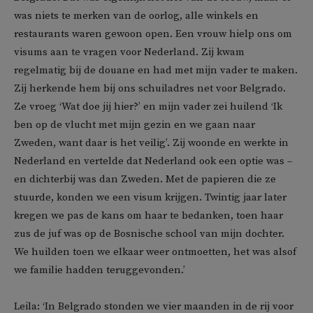
was niets te merken van de oorlog, alle winkels en
restaurants waren gewoon open. Een vrouw hielp ons om
visums aan te vragen voor Nederland. Zij kwam
regelmatig bij de douane en had met mijn vader te maken.
Zij herkende hem bij ons schuiladres net voor Belgrado.
Ze vroeg ‘Wat doe jij hier?’ en mijn vader zei huilend ‘Ik
ben op de vlucht met mijn gezin en we gaan naar
Zweden, want daar is het veilig’. Zij woonde en werkte in
Nederland en vertelde dat Nederland ook een optie was –
en dichterbij was dan Zweden. Met de papieren die ze
stuurde, konden we een visum krijgen. Twintig jaar later
kregen we pas de kans om haar te bedanken, toen haar
zus de juf was op de Bosnische school van mijn dochter.
We huilden toen we elkaar weer ontmoetten, het was alsof
we familie hadden teruggevonden.’
Leila: ‘In Belgrado stonden we vier maanden in de rij voor