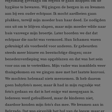
regelmatig gevraagd om ergens te gaan knippen om de
hygiëne te bewaren. Wij gingen de bergen in en kwamen
aan bij een ouder echtpaar. Ik mocht aardbeien gaan
plukken, terwijl mijn moeder hun haar deed. Ze nodigden
ons uit om te blijven slapen, maar mijn moeder wilde naar
huis vanwege mijn broertje. Later hoorden we dat dat
echtpaar die nacht was vermoord. Hun lichamen waren
gekruisigd als voorbeeld voor anderen. Er gebeurden
steeds meer bizarre en beestachtige dingen; onze
benedenverdieping was opgeblazen en dat was het sein
voor ons om te vertrekken. Mijn vader was inmiddels weer
thuisgekomen en we gingen mee met het laatste konvooi.
We mochten helemaal niets meenemen. Ik heb daarom
geen babyfoto’s meer, maar ik had in mijn rugzakje wat
foto’s gedaan en dat is het enige wat meegegaan is.
Iedereen werd gefouilleerd, maar de kinderen niet,
daardoor konden mijn foto’s dus mee. We kwamen aan in
Belgrado. Dat was eigenlijk het hol van de leeuw, maar er