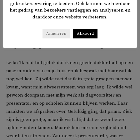
gebruikerservaring te bieden. Ook kunnen we hierdoor
Syrië en Jemen maken nu hetzelfde mee, hen staat
het gedrag van bezoekers vastleggen en analyseren en
hetzelfde lot te wachten’. Veel kinderen komen naar
daardoor onze website verbeteren.
Nederland en ik hoop dat zij goed nagekeken en
onderzocht worden. Dat zou de staat veel zorgkosten
Annuleren
Akkoord
schelen, maar ik wil ook bewustwording van wat voor troep
er op elkaar gegooid wordt en dat dat nooit geoorloofd is.’
Leila: ‘Ik had het geluk dat ik een goede dokter had op een
paar minuten van mijn huis en ik besprak met haar wat ik
nog wel kon. Zij wilde niet dat ik in grote groepen mensen
kwam, want mijn afweersysteem was erg laag. Ik wilde wel
gewoon doorgaan met mijn werk als dagvoorzitter en
presentator en op scholen kunnen blijven werken. Daar
maakten we afspraken over. Gelukkig ging dat prima. Ziek
zijn is geen pretje, maar ik wist altijd dat er weer betere
tijden zouden komen. Maar ik kon me mijn vrijheid niet
weer laten afnemen. Wanneer ik presenteerde, was er