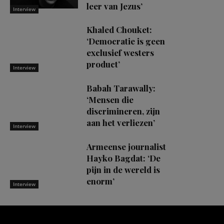
leer van Jezus’
Interview
Khaled Chouket:
‘Democratie is geen
exclusief westers
product’
Interview
Babah Tarawally:
‘Mensen die
discrimineren, zijn
aan het verliezen’
Interview
Armeense journalist
Hayko Bagdat: ‘De
pijn in de wereld is
enorm’
Interview