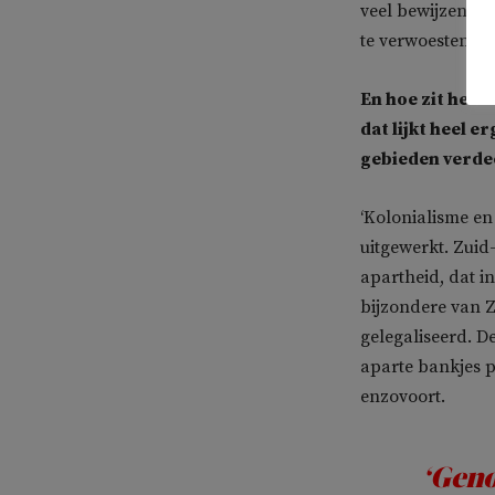
veel bewijzen zij
te verwoesten. E
En hoe zit het 
dat lijkt heel e
gebieden verde
‘Kolonialisme e
uitgewerkt. Zuid
apartheid, dat i
bijzondere van Z
gelegaliseerd. 
aparte bankjes 
enzovoort.
‘Geno