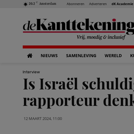
C
Abonneren
Adverteren
dK Academie
20.2
Amsterdam
NIEUWS
SAMENLEVING
WERELD
K
Interview
Is Israël schul
rapporteur denk
12 MAART 2024, 11:00