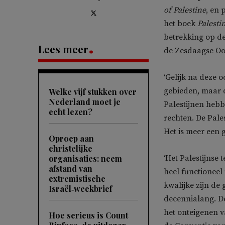
of Palestine
, en
het boek
Palesti
betrekking op de
Lees meer
de Zesdaagse Oor
‘Gelijk na deze o
gebieden, maar da
Welke vijf stukken over
Nederland moet je
Palestijnen hebb
echt lezen?
rechten. De Pales
Het is meer een
Oproep aan
christelijke
organisaties: neem
‘Het Palestijnse 
afstand van
heel functioneel
extremistische
kwalijke zijn de
Israël‑weekbrief
decennialang. D
het onteigenen v
Hoe serieus is Count