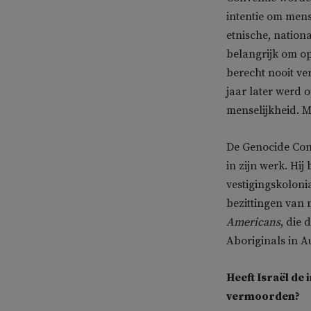
intentie om mens
etnische, nationa
belangrijk om op
berecht nooit ve
jaar later werd 
menselijkheid. M
De Genocide Con
in zijn werk. Hij
vestigingskoloni
bezittingen van 
Americans
, die 
Aboriginals in Au
Heeft Israël de 
vermoorden?