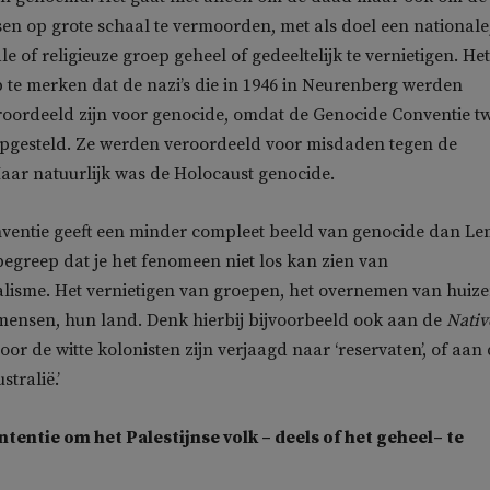
en op grote schaal te vermoorden, met als doel een nationale
le of religieuze groep geheel of gedeeltelijk te vernietigen. Het
 te merken dat de nazi’s die in 1946 in Neurenberg werden
roordeeld zijn voor genocide, omdat de Genocide Conventie t
opgesteld. Ze werden veroordeeld voor misdaden tegen de
aar natuurlijk was de Holocaust genocide.
ventie geeft een minder compleet beeld van genocide dan Le
 begreep dat je het fenomeen niet los kan zien van
alisme. Het vernietigen van groepen, het overnemen van huiz
mensen, hun land. Denk hierbij bijvoorbeeld ook aan de
Nativ
door de witte kolonisten zijn verjaagd naar ‘reservaten’, of aan
stralië.’
intentie om het Palestijnse volk – deels of het geheel– te