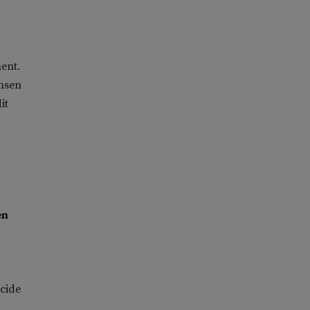
ment.
ensen
it
en
ocide