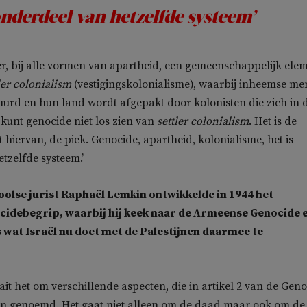
nderdeel van hetzelfde systeem’
s er, bij alle vormen van apartheid, een gemeenschappelijk ele
ler colonialism
(vestigingskolonialisme), waarbij inheemse m
rd en hun land wordt afgepakt door kolonisten die zich in d
 kunt genocide niet los zien van
settler colonialism
. Het is de
 hiervan, de piek. Genocide, apartheid, kolonialisme, het is
tzelfde systeem.’
olse jurist Raphaël Lemkin ontwikkelde in 1944 het
cidebegrip, waarbij hij keek naar de Armeense Genocide 
s wat Israël nu doet met de Palestijnen daarmee te
ait het om verschillende aspecten, die in artikel 2 van de Gen
n genoemd. Het gaat niet alleen om de daad maar ook om de