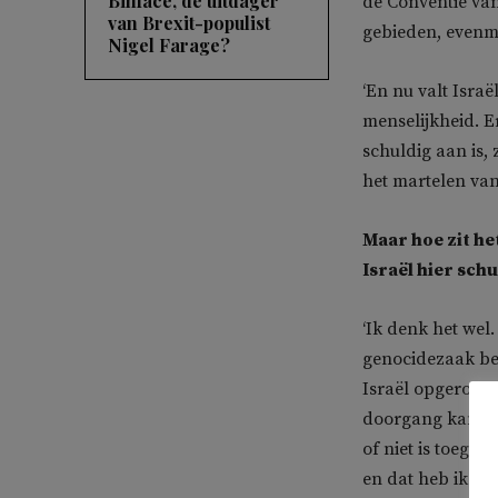
Binface, de uitdager
de Conventie va
van Brexit-populist
gebieden, evenmi
Nigel Farage?
‘En nu valt Israë
menselijkheid. E
schuldig aan is,
het martelen va
Maar hoe zit he
Israël hier schu
‘Ik denk het wel
genocidezaak beh
Israël opgeroep
doorgang kan vin
of niet is toegan
en dat heb ik oo