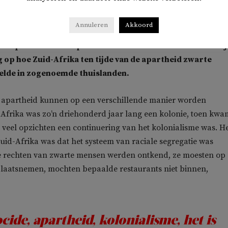
n voor Israëls intentie om het Palestijnse volk en hun levensg
n dat dit veel lichamelijke en mentale schade veroorzaakt.’
Annuleren
Akkoord
met apartheid? Het opdelen van de Westbank in kleine stukj
rg op hoe Zuid-Afrika ten tijde van de apartheid zwarte
elde in zogenoemde thuislanden.
n apartheid kunnen op een verschillende manier worden
-Afrika was zo’n driehonderd jaar lang een kolonie, toen kwa
n veel opzichten een continuering van het kolonialisme was. H
uid-Afrika was dat het systeem van raciale segregatie was
De rechten van zwarte mensen werden ontkend, ze moesten op
plaatsnemen, mochten bepaalde restaurants niet binnen,
cide, apartheid, kolonialisme, het is