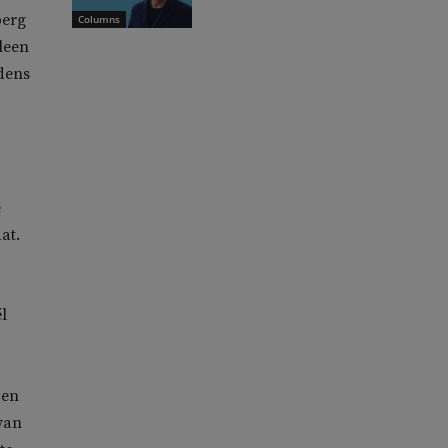
berg
Columns
leen
jdens
e
at.
ël
 en
van