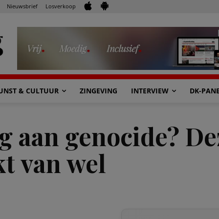
Nieuwsbrief
Losverkoop
UNST & CULTUUR
ZINGEVING
INTERVIEW
DK-PAN
dig aan genocide? D
t van wel