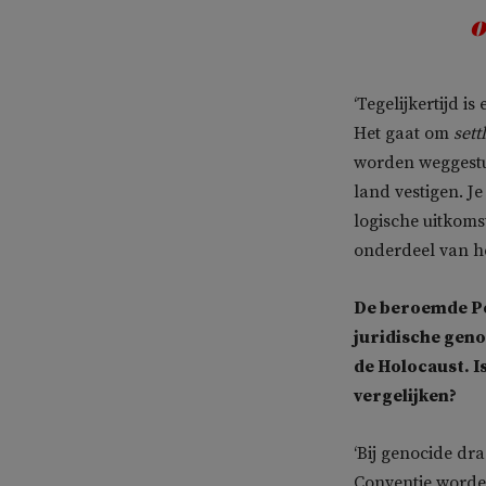
o
‘Tegelijkertijd i
Het gaat om
sett
worden weggestuu
land vestigen. Je
logische uitkomst
onderdeel van he
De beroemde Po
juridische geno
de Holocaust. I
vergelijken?
‘Bij genocide dra
Conventie worde