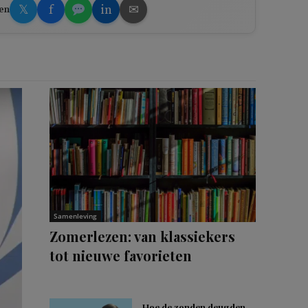
𝕏
f
in
✉
en
Samenleving
Zomerlezen: van klassiekers
tot nieuwe favorieten
Hoe de zonden deugden