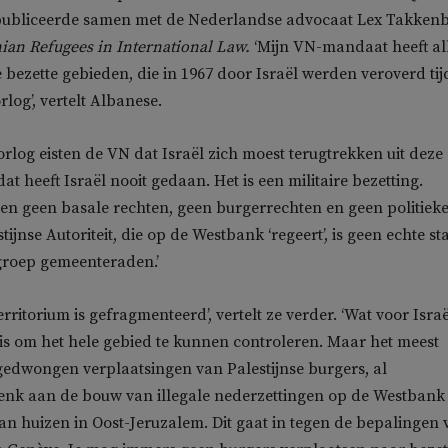
 publiceerde samen met de Nederlandse advocaat Lex Takken
nian Refugees in International Law.
‘Mijn VN-mandaat heeft al
 bezette gebieden, die in 1967 door Israël werden veroverd ti
log’, vertelt Albanese.
orlog eisten de VN dat Israël zich moest terugtrekken uit deze
t heeft Israël nooit gedaan. Het is een militaire bezetting.
en geen basale rechten, geen burgerrechten en geen politiek
tijnse Autoriteit, die op de Westbank ‘regeert’, is geen echte sta
 groep gemeenteraden.’
territorium is gefragmenteerd’, vertelt ze verder. ‘Wat voor Isra
 is om het hele gebied te kunnen controleren. Maar het meest
 gedwongen verplaatsingen van Palestijnse burgers, al
enk aan de bouw van illegale nederzettingen op de Westbank
an huizen in Oost-Jeruzalem. Dit gaat in tegen de bepalingen 