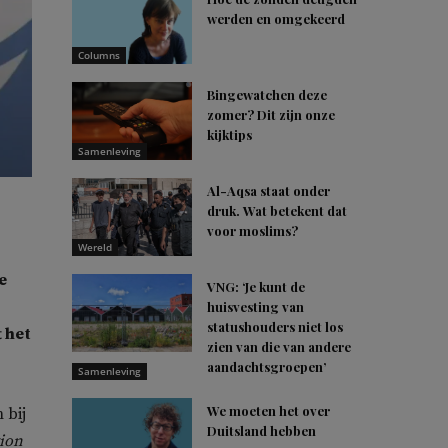
werden en omgekeerd
Columns
Bingewatchen deze
zomer? Dit zijn onze
kijktips
Samenleving
Al-Aqsa staat onder
druk. Wat betekent dat
voor moslims?
Wereld
e
VNG: ‘Je kunt de
huisvesting van
statushouders niet los
t het
zien van die van andere
aandachtsgroepen’
Samenleving
We moeten het over
 bij
Duitsland hebben
ion