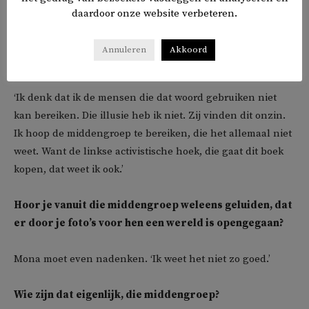
daardoor onze website verbeteren.
Wil je met dit boek ook strijden tegen dat soort
Annuleren
Akkoord
termen, zoals ‘gelukszoeker’?
‘Ik denk dat ik de mensen die dat woord gebruiken niet
kan bereiken. Die illusie heb ik niet. Zij vinden dit onzin.
Ik hoop de middengroep te bereiken, die het allemaal niet
weet. Want de linkse activistische hoek, die gaat dit boek
kopen, dat weet ik ook.’
Hoor je vanuit die middengroep weleens geluiden, dat
er door je foto’s voor hen een wereld is opengegaan?
Mona moet even nadenken. ‘Ik weet het niet zo goed.’
Wie zijn dat eigenlijk, die middengroep?