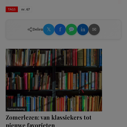
TAGS
nr. 67
𝕏
f
in
✉
Delen
Samenleving
Zomerlezen: van klassiekers tot
nieuwe favorieten