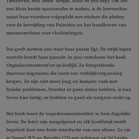
Tienhoven, een ‘braaf’ dorpje, zoals ze zelf zegt. Om het
een klein beetje spannender te maken, is de brievenbus
naast haar voordeur volgeplakt met stickers die pleiten
voor de bevrijding van Palestina en het handhaven van
mensenrechten voor vluchtelingen.
Dat geeft meteen aan waar haar passie ligt. De strijd tegen
onrecht houdt haar gaande. In juni verscheen het boek
Ongedocumenteerd en op leeftijd
. Ze fotografeerde
daarvoor migranten die nooit een verblijfsvergunning
kregen. Ze zijn niet meer jong en kampen vaak met
fysieke problemen. Doordat ze geen status hebben, is hun
leven hier lastig: ze hebben zo goed als nergens recht op.
Het boek toont de ‘ongedocumenteerden’ in hun dagelijks
leven. De foto’s zijn aangrijpend en elk hoofdstuk wordt
begeleid door een korte introductie van een alinea. Zo zie
je Gopaal (82) en Revathy (73) een echtpaar uit Sri Lanka,