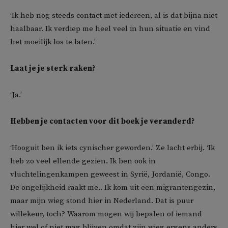
‘Ik heb nog steeds contact met iedereen, al is dat bijna niet
haalbaar. Ik verdiep me heel veel in hun situatie en vind
het moeilijk los te laten.’
Laat je je sterk raken?
‘Ja.’
Hebben je contacten voor dit boek je veranderd?
‘Hooguit ben ik iets cynischer geworden.’ Ze lacht erbij. ‘Ik
heb zo veel ellende gezien. Ik ben ook in
vluchtelingenkampen geweest in Syrië, Jordanië, Congo.
De ongelijkheid raakt me.. Ik kom uit een migrantengezin,
maar mijn wieg stond hier in Nederland. Dat is puur
willekeur, toch? Waarom mogen wij bepalen of iemand
hier wel of niet mag blijven omdat zijn wieg ergens anders