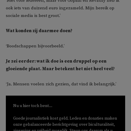
‘Niet voor iedereen, maar voor Gopaal en Revathy heb ik
ook iets van duizend euro ingezameld. Mijn bereik op
sociale media is best groot.’
Wat konden zij daarmee doen?
‘Boodschappen bijvoorbeeld.’
Je zei eerder: wat ik doe is een druppel op een
gloeiende plaat. Maar betekent het niet heel veel?
‘Ja. Mensen voelen zich gezien, dat vind ik belangrijk.’
Nu u hier toch bent...
Goede journalistiek kost geld. Leden en donaties maken
onze gebalanceerde berichtgeving over biculturaliteit,
zingeving en vrijheid mogelijk. Steun ons daarom als u