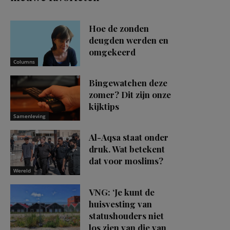
Hoe de zonden
deugden werden en
omgekeerd
Columns
Bingewatchen deze
zomer? Dit zijn onze
kijktips
Samenleving
Al-Aqsa staat onder
druk. Wat betekent
dat voor moslims?
Wereld
VNG: ‘Je kunt de
huisvesting van
statushouders niet
los zien van die van