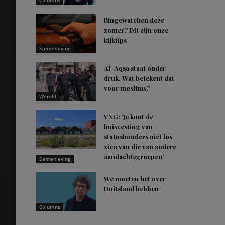
Columns
Bingewatchen deze
zomer? Dit zijn onze
kijktips
Samenleving
Al-Aqsa staat onder
druk. Wat betekent dat
voor moslims?
Wereld
VNG: ‘Je kunt de
huisvesting van
statushouders niet los
zien van die van andere
aandachtsgroepen’
Samenleving
We moeten het over
Duitsland hebben
Columns