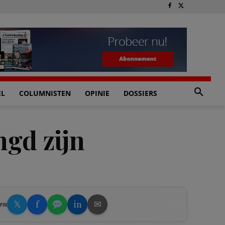
EL
COLUMNISTEN
OPINIE
DOSSIERS
gd zijn
𝕏
f
in
✉
en