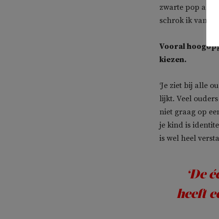
zwarte pop als 
schrok ik van.’
Vooral hoogopge
kiezen.
‘Je ziet bij alle
lijkt. Veel oude
niet graag op ee
je kind is ident
is wel heel versta
‘De éé
heeft e