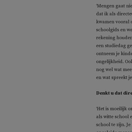
‘Mengen gaat nie
dat ik als direc
kwamen vooral o
schoolgids en we
rekening houden 
een studiedag ge
ontneem je kinder
ongelijkheid. Oo
nog wel wat meer
en wat spreekt je
Denkt u dat dir
‘Het is moeilijk 
als witte school
school te zijn. J