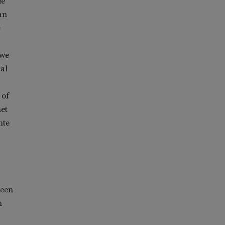
ie
an
e
uwe
 al
 of
het
hte
 een
n