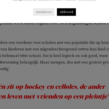
stoute pop aan in de documentaire van Sunny Bergman. Daar
Annuleren
Akkoord
leide witte ouders lijken voor zo’n ongemengde school t
 ouders een voorkeur voor scholen met een populatie die op hen
rs van kinderen met een migratieachtergrond zetten hun kind 
n helemaal witte school. Dat is heel logisch en ook goed, want
iteitsvorming belangrijk. Maar mengen, dus met een grotere gro
ndig.’
n zit op hockey en celloles, de ander
en leven met vrienden op een pleintje’