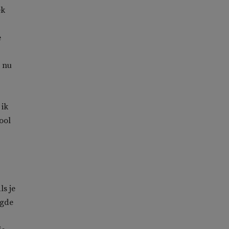
ek
e
s nu
 ik
ool
ls je
ngde