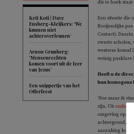
die te boek staat a
Keti Koti | Dave
Een situatie die
Ensberg-Kleijkers: ‘We
Rooijendijks pa
kunnen niet
Contact). Daarin
achteroverleunen’
zwarte scholen, 
westerse komaf i
Arnon Grunberg:
‘Mensenrechten
weinig pasklare 
komen voort uit de leer
van Jezus’
Heeft u de dire
hun homogene l
Een snippertje van het
Offerfeest
‘Nee maar ik vin
zijn. Uit
onderzo
omgeving opgroei
achtergrond, sek
aanraking komen.