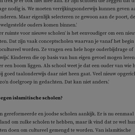
 trek je er ook niet mee aan. Er zijn scholen die zeggen dat d
age nodig is. We moeten verrijkingsonderwijs kunnen geven a
deren. Maar eigenlijk selecteren ze gewoon aan de poort, d
 welgestelde ouders komen binnen.’
er ruimte voor nieuwe scholen’ is het eenvoudiger om een nie
hten. Dat zijn vaak conceptscholen waarvan je vanaf het begin
cultureel worden. Ze vragen een hele hoge ouderbijdrage of
rwijs’. Kinderen die op basis van hun eigen gevoel mogen leren
r een boom liggen. Als school weet je dat een ouder van wie 
bij goed taalonderwijs daar niet heen gaat. Veel nieuw opgeric
o’n doelgroep in gedachten. Dat kan niet anders.’
 tegen islamitische scholen?
gen gereformeerde en joodse scholen aankijk. Er is nu eenmaal
rland om zulke scholen te hebben, maar ik vind dat ze wel hu
eten doen om cultureel gemengd te worden. Van islamitische