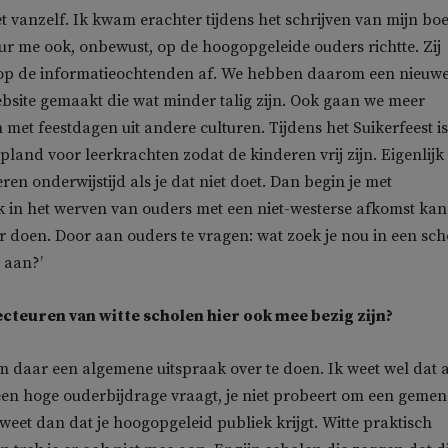
t vanzelf. Ik kwam erachter tijdens het schrijven van mijn bo
teur me ook, onbewust, op de hoogopgeleide ouders richtte. Zij
p de informatieochtenden af. We hebben daarom een nieuw
bsite gemaakt die wat minder talig zijn. Ook gaan we meer
met feestdagen uit andere culturen. Tijdens het Suikerfeest i
pland voor leerkrachten zodat de kinderen vrij zijn. Eigenlijk
en onderwijstijd als je dat niet doet. Dan begin je met
k in het werven van ouders met een niet-westerse afkomst kan
 doen. Door aan ouders te vragen: wat zoek je nou in een sch
 aan?’
ecteuren van witte scholen hier ook mee bezig zijn?
om daar een algemene uitspraak over te doen. Ik weet wel dat a
 een hoge ouderbijdrage vraagt, je niet probeert om een geme
e weet dan dat je hoogopgeleid publiek krijgt. Witte praktisch