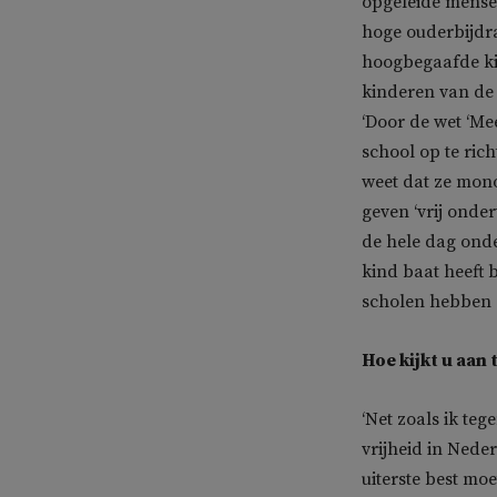
opgeleide mensen
hoge ouderbijdr
hoogbegaafde kin
kinderen van de
‘Door de wet ‘Me
school op te ric
weet dat ze mono
geven ‘vrij onde
de hele dag onde
kind baat heeft 
scholen hebben z
Hoe kijkt u aan
‘Net zoals ik te
vrijheid in Nede
uiterste best mo