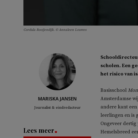
Cordula Rooijendijk. © Annaleen Louwes
Schooldirecteur
scholen
.
Een ge
het risico van i
Basisschool
Mont
MARISKA JANSEN
Amsterdamse wij
andere kant een 
Journalist & eindredacteur
leerlingen en is 
Ongeveer dertig 
Lees meer
Hemelsbreed een 