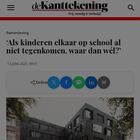
Samenleving
‘Als kinderen elkaar op school al
niet tegenkomen, waar dan wél?’
13 JUNI 2025, 09:01
𝕏
f
in
✉
Delen