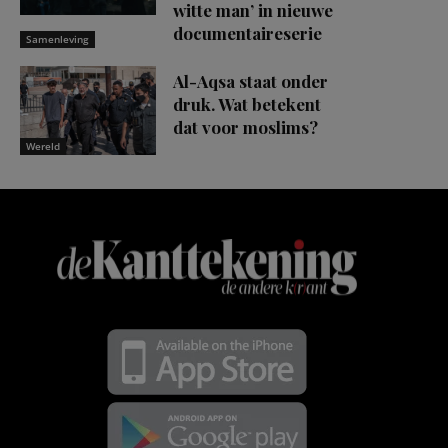
witte man’ in nieuwe
documentaireserie
Samenleving
Al-Aqsa staat onder
druk. Wat betekent
dat voor moslims?
Wereld