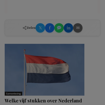
𝕏
f
in
✉
Delen
Samenleving
Welke vijf stukken over Nederland