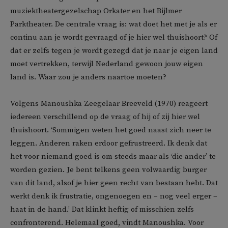
muziektheatergezelschap Orkater en het Bijlmer
Parktheater. De centrale vraag is: wat doet het met je als er
continu aan je wordt gevraagd of je hier wel thuishoort? Of
dat er zelfs tegen je wordt gezegd dat je naar je eigen land
moet vertrekken, terwijl Nederland gewoon jouw eigen
land is. Waar zou je anders naartoe moeten?
Volgens Manoushka Zeegelaar Breeveld (1970) reageert
iedereen verschillend op de vraag of hij of zij hier wel
thuishoort. ‘Sommigen weten het goed naast zich neer te
leggen. Anderen raken erdoor gefrustreerd. Ik denk dat
het voor niemand goed is om steeds maar als ‘die ander’ te
worden gezien. Je bent telkens geen volwaardig burger
van dit land, alsof je hier geen recht van bestaan hebt. Dat
werkt denk ik frustratie, ongenoegen en – nog veel erger –
haat in de hand.’ Dat klinkt heftig of misschien zelfs
confronterend. Helemaal goed, vindt Manoushka. Voor