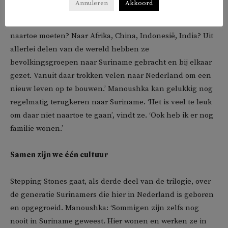
Annuleren
Akkoord
dan een volwaardig Nederlands staatsburger. We zijn ons
heel bewust van onze afkomst, maar waar zouden we
naartoe moeten? Naar Afrika, China, Indonesië, India? Uit
allerlei delen van de wereld hebben ze
bevolkingsgroepen naar Suriname gebracht en bij elkaar
gezet. Vanuit daar trokken velen naar Nederland om een
nieuw leven op te bouwen.’ Manoushka kan gelukkig nog
regelmatig terugkeren naar Suriname. ‘Het is veel te leuk
om daar niet naartoe te gaan’, vindt ze. ‘Ook heb ik er nog
familie wonen.’
Samen zijn we één cultuur
Stepping Stones gaat, als derde deel van de trilogie, over
de generatie Surinamers die hier in Nederland is geboren
en opgegroeid. Manoushka: ‘Sommigen zijn zelfs nog
nooit in Suriname geweest. Hier wonen en werken ze in