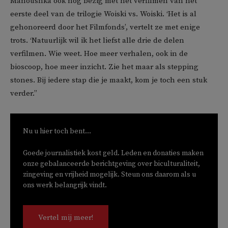
Manoushka ook nog bezig met het verfilmen van het
eerste deel van de trilogie Woiski vs. Woiski. ‘Het is al
gehonoreerd door het Filmfonds’, vertelt ze met enige
trots. ‘Natuurlijk wil ik het liefst alle drie de delen
verfilmen. Wie weet. Hoe meer verhalen, ook in de
bioscoop, hoe meer inzicht. Zie het maar als stepping
stones. Bij iedere stap die je maakt, kom je toch een stuk
verder.”
Nu u hier toch bent...
Goede journalistiek kost geld. Leden en donaties maken
onze gebalanceerde berichtgeving over biculturaliteit,
zingeving en vrijheid mogelijk. Steun ons daarom als u
ons werk belangrijk vindt.
Vertel mij meer!