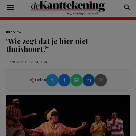
Interview
‘Wie zegt dat je hier niet
thuishoort?’
19 NOVEMBER 2024, 09:46
𝕏
f
in
✉
Delen