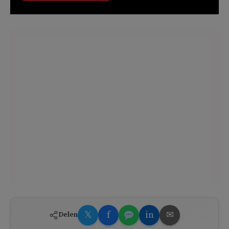
𝕏
f
in
✉
Delen