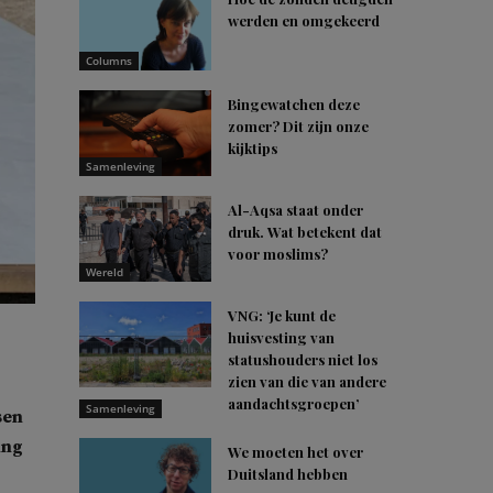
werden en omgekeerd
Columns
Bingewatchen deze
zomer? Dit zijn onze
kijktips
Samenleving
Al-Aqsa staat onder
druk. Wat betekent dat
voor moslims?
Wereld
VNG: ‘Je kunt de
huisvesting van
statushouders niet los
zien van die van andere
aandachtsgroepen’
Samenleving
sen
ing
We moeten het over
Duitsland hebben