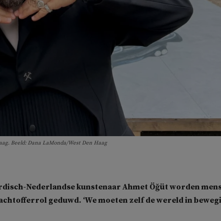
 Haag. Beeld: Dana LaMonda/West Den Haag
rdisch-Nederlandse kunstenaar Ahmet Öğüt worden men
slachtofferrol geduwd. ‘We moeten zelf de wereld in beweg