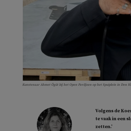
Kunstenaar Ahmet Ögüt bij het Open Paviljoen op het Spuiplein in Den
Volgens de Koe
te vaak in een 
zetten.’