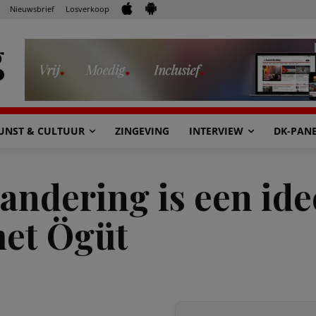
Nieuwsbrief
Losverkoop
UNST & CULTUUR
ZINGEVING
INTERVIEW
DK-PAN
ndering is een idee
et Ögüt