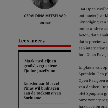
‘Dat Open Pavilj
GERALDINA METSELAAR
ontmoeten’, verk
uitnodiging van
Journalist
onder andere ee
beton, dat vanui
Lees meer
dàt is precies w
een internationa
hun Open Pavilj
‘Maak medicijnen
gratis’, zegt acteur
In plaats van op
Fjodor Jozefzoon
Spuiplein. Een p
Open Paviljoen i
Kunstenaar Marcel
van denken. De d
Pinas wil bijdragen
aan de toekomst van
‘Het Spuiplein g
Suriname
onze zomerprogr
haken ze bij ons