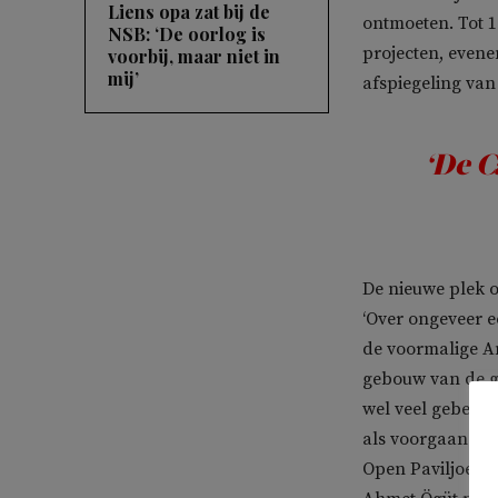
Liens opa zat bij de
ontmoeten. Tot 
NSB: ‘De oorlog is
projecten, evenem
voorbij, maar niet in
mij’
afspiegeling van 
‘De C
De nieuwe plek o
‘Over ongeveer e
de voormalige A
gebouw van de g
wel veel gebeuren
als voorgaande 
Open Paviljoen v