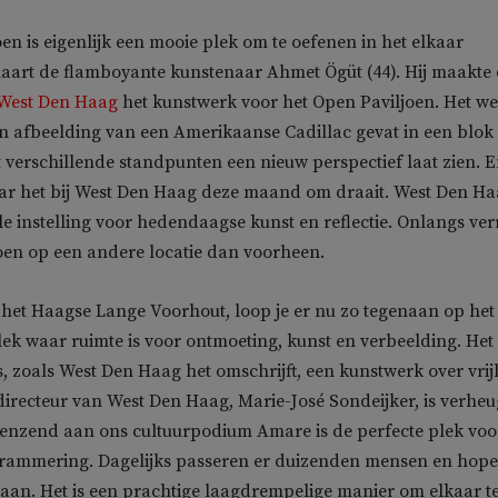
oen is eigenlijk een mooie plek om te oefenen in het elkaar
laart de flamboyante kunstenaar Ahmet Ögüt (44). Hij maakte
West Den Haag
het kunstwerk voor het Open Paviljoen. Het w
n afbeelding van een Amerikaanse Cadillac gevat in een blok
t verschillende standpunten een nieuw perspectief laat zien. 
aar het bij West Den Haag deze maand om draait. West Den Ha
le instelling voor hedendaagse kunst en reflectie. Onlangs ver
oen op een andere locatie dan voorheen.
 het Haagse Lange Voorhout, loop je er nu zo tegenaan op het
lek waar ruimte is voor ontmoeting, kunst en verbeelding. Het
s, zoals West Den Haag het omschrijft, een kunstwerk over vrij
irecteur van West Den Haag, Marie-José Sondeijker, is verheu
renzend aan ons cultuurpodium Amare is de perfecte plek voo
ammering. Dagelijks passeren er duizenden mensen en hopel
 aan. Het is een prachtige laagdrempelige manier om elkaar t