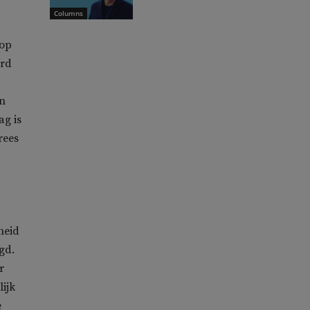
Columns
 op
erd
En
ag is
rees
heid
gd.
r
ijk
e