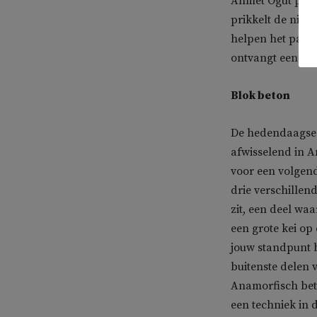
Ahmet Ögüt past 
prikkelt de nieuw
helpen het pavil
ontvangt een stic
Blok beton
De hedendaagse 
afwisselend in A
voor een volgend 
drie verschillend
zit, een deel wa
een grote kei op
jouw standpunt be
buitenste delen 
Anamorfisch bete
een techniek in d