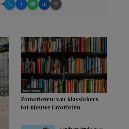
𝕏
f
in
✉
en
Samenleving
Zomerlezen: van klassiekers
tot nieuwe favorieten
Hoe de zonden deugden