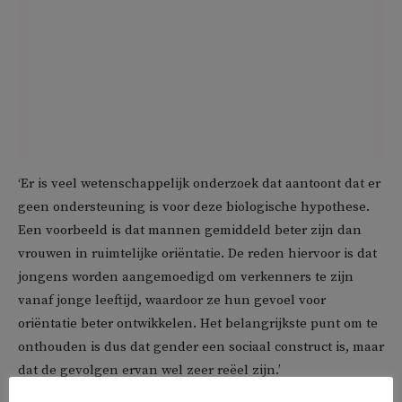
‘Er is veel wetenschappelijk onderzoek dat aantoont dat er
geen ondersteuning is voor deze biologische hypothese.
Een voorbeeld is dat mannen gemiddeld beter zijn dan
vrouwen in ruimtelijke oriëntatie. De reden hiervoor is dat
jongens worden aangemoedigd om verkenners te zijn
vanaf jonge leeftijd, waardoor ze hun gevoel voor
oriëntatie beter ontwikkelen. Het belangrijkste punt om te
onthouden is dus dat gender een sociaal construct is, maar
dat de gevolgen ervan wel zeer reëel zijn.’