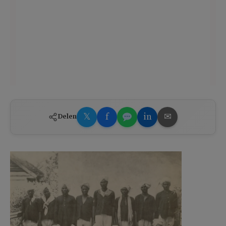
𝕏
f
in
✉
Delen