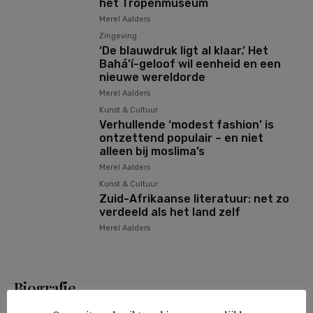
het Tropenmuseum
Merel Aalders
Zingeving
‘De blauwdruk ligt al klaar.’ Het
Bahá’í-geloof wil eenheid en een
nieuwe wereldorde
Merel Aalders
Kunst & Cultuur
Verhullende ‘modest fashion’ is
ontzettend populair – en niet
alleen bij moslima’s
Merel Aalders
Kunst & Cultuur
Zuid-Afrikaanse literatuur: net zo
verdeeld als het land zelf
Merel Aalders
Biografie