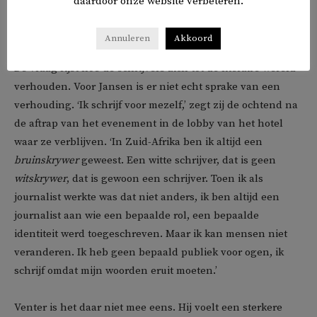
daardoor onze website verbeteren.
Vrijheid en inkadering
Annuleren
Akkoord
De vraag rijst hoe de schrijvers zich tot de literaire wereld
verhouden. Voor Jansen is er niet echt sprake van een
verhouding. ‘Ik schrijf voor mezelf,’ zegt zij de ochtend na
de aftrap van het evenement in de lobby van het hotel
waar ze verblijven. ‘In Zuid-Afrika ben ik altijd een
bruinskrywer
geweest. Een witte schrijver, dat is geen
witskrywer
, dat is gewoon een schrijver. Toen ik als
journalist werkte was dat niet anders, ik ben altijd een
journalist aan wie een bepaalde rol, een bepaalde
identiteit werd toegeschreven. Maar ik kan mensen niet
veranderen. Ik heb geen bepaald publiek voor ogen, ik
schrijf omdat mijn woorden eruit moeten.’
Venter is het daar niet mee eens. Hij voelt een sterkere