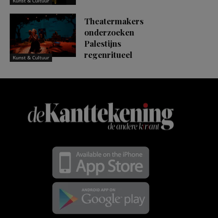
Kunst & Cultuur
Theatermakers
onderzoeken
Palestijns
regenritueel
Kunst & Cultuur