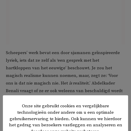
Scheepers’ werk bevat een door sjamanen geïnspireerde
lyriek, iets dat ze zelf als ‘een gesprek met het
hartkloppen van het eeuwige’ beschouwt. Je zou het
magisch realisme kunnen noemen, maar, zegt ze: ‘Voor
ons is dat nie magisch nie. Het
is
realiteit.’ Abdelkader
Benali vraagt of ze er ook weleens van beschuldigd wordt
zich een inheemse cultuur toe te eigenen. ‘Geen last van
Onze site gebruikt cookies en vergelijkbare
cultural appropriation
?’ Een vervelende term vindt
technologieën onder andere om u een optimale
Scheepers dat. ‘Een schrijver is altijd een rebel, die zoekt
gebruikerservaring te bieden. Ook kunnen we hierdoor
zulke spanning op. Ik zou juist nooit iets veiligs willen
het gedrag van bezoekers vastleggen en analyseren en
schrijven.’