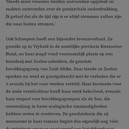
‘Steeds meer vrouwen werden universitair opgeleid en
raakten ontevreden over de patriarchale onderdrukking.
Ik geloof dat als de tijd rijp is er altijd stemmen zullen zijn
die naar buiten stromen.’
Ook Scheepers heeft een bijzonder levensverhaal. Ze
groeide op in Vryheid in de oostelijke provincie Kwazoeloe-
Natal, en haar jeugd vond voornamelijk plaats op een
boerderij met Zoeloe-arbeiders, de grootste
bevolkingsgroep van Zuid-Afrika. Daar leerde ze Zoeloe
spreken en werd ze grootgebracht met de verhalen die er
’s avonds bij het vuur werden verteld. Haar fascinatie voor
de orale vertelcultuur heeft haar sterk beïnvloed, evenals
haar respect voor bevolkingsgroepen als de San, die
eeuwenlang in barre ecologische omstandigheden
hebben weten te overleven. De geschiedenis die zij
meeneemt in haar romans begint dus eigenlijk nog vóór
de twintigste eeuw en gaat vooraf aan het tijdperk van