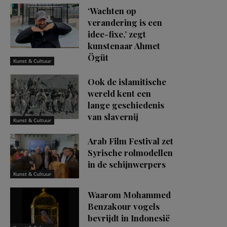
‘Wachten op
verandering is een
idee-fixe,’ zegt
kunstenaar Ahmet
Ögüt
Kunst & Cultuur
Ook de islamitische
wereld kent een
lange geschiedenis
van slavernij
Kunst & Cultuur
Arab Film Festival zet
Syrische rolmodellen
in de schijnwerpers
Kunst & Cultuur
Waarom Mohammed
Benzakour vogels
bevrijdt in Indonesië