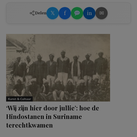
𝕏
f
in
✉
Delen
Kunst & Cultuur
‘Wij zijn hier door jullie’: hoe de
Hindostanen in Suriname
terechtkwamen