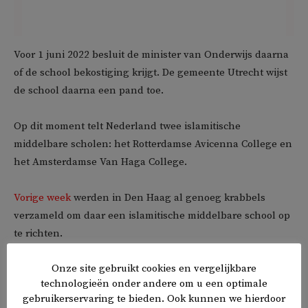
Voor 1 juni 2022 besluit de minister van Onderwijs daarna
of de school bekostiging krijgt. De gemeente Utrecht wijst
de school daarna een pand toe.
Op dit moment telt Nederland twee islamitische
middelbare scholen: het Rotterdamse Avicenna College en
het Amsterdamse Van Haga College.
Vorige week
werden in Den Haag al genoeg krabbels
verzameld om daar een islamitische middelbare school op
te richten.
Onze site gebruikt cookies en vergelijkbare
technologieën onder andere om u een optimale
𝕏
f
in
✉
gebruikerservaring te bieden. Ook kunnen we hierdoor
Delen