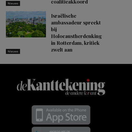
coalitieakkoord
Nieuws
Israëlische
ambassadeur spreekt
bij
Holocaustherdenking
in Rotterdam, kritiek
zwelt aan
Nieuws