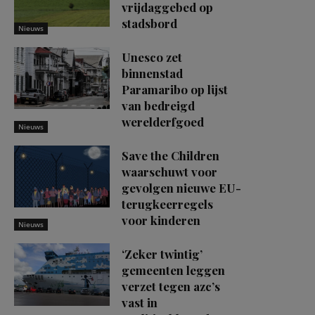
vrijdaggebed op
stadsbord
Nieuws
Unesco zet
binnenstad
Paramaribo op lijst
van bedreigd
werelderfgoed
Nieuws
Save the Children
waarschuwt voor
gevolgen nieuwe EU-
terugkeerregels
voor kinderen
Nieuws
‘Zeker twintig’
gemeenten leggen
verzet tegen azc’s
vast in