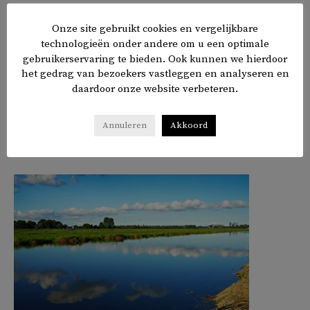
over de piraat Jan Janszoon van Haarlem. Samen met tv-
programma Andere Tijden maakte hij de vierdelige
Jan
Onze site gebruikt cookies en vergelijkbare
technologieën onder andere om u een optimale
Janszoon, piraat van de wereld
. De eerste aflevering wordt
gebruikerservaring te bieden. Ook kunnen we hierdoor
vanavond uitgezonden op NPO2.
het gedrag van bezoekers vastleggen en analyseren en
daardoor onze website verbeteren.
𝕏
f
in
✉
Annuleren
Akkoord
Delen