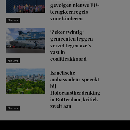
gevolgen nieuwe EU-
terugkeerregels
voor kinderen
Nieuws
‘Zeker twintig’
gemeenten leggen
verzet tegen azc’s
vast in
coalitieakkoord
Nieuws
Israëlische
ambassadeur spreekt
bij
Holocaustherdenking
in Rotterdam, kritiek
zwelt aan
Nieuws