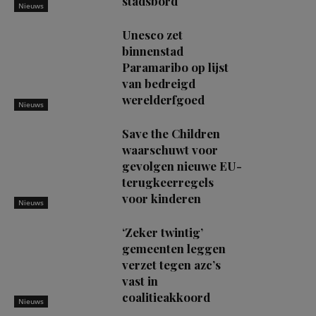
stadsbord
Nieuws
Unesco zet
binnenstad
Paramaribo op lijst
van bedreigd
werelderfgoed
Nieuws
Save the Children
waarschuwt voor
gevolgen nieuwe EU-
terugkeerregels
voor kinderen
Nieuws
‘Zeker twintig’
gemeenten leggen
verzet tegen azc’s
vast in
coalitieakkoord
Nieuws