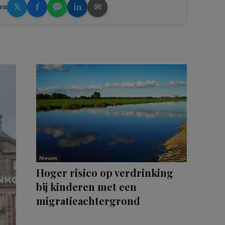
𝕏
f
in
✉
en
Nieuws
Hoger risico op verdrinking
bij kinderen met een
migratieachtergrond