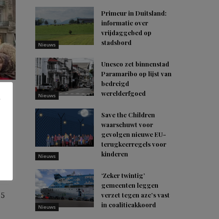
Primeur in Duitsland:
informatie over
vrijdaggebed op
stadsbord
Nieuws
Unesco zet binnenstad
Paramaribo op lijst van
bedreigd
werelderfgoed
Nieuws
Save the Children
waarschuwt voor
gevolgen nieuwe EU-
ten
terugkeerregels voor
kinderen
Nieuws
‘Zeker twintig’
gemeenten leggen
15
verzet tegen azc’s vast
in coalitieakkoord
Nieuws