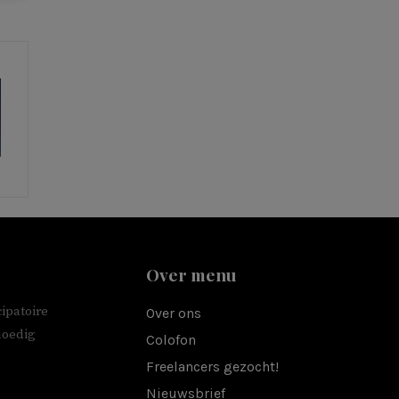
Over menu
ipatoire
Over ons
moedig
Colofon
Freelancers gezocht!
Nieuwsbrief