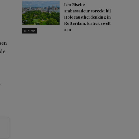
Israëlische
ambassadeur spreekt bij
Holocaustherdenking in
Rotterdam, kritiek zwelt
aan
Nieuws
sen
 de
e