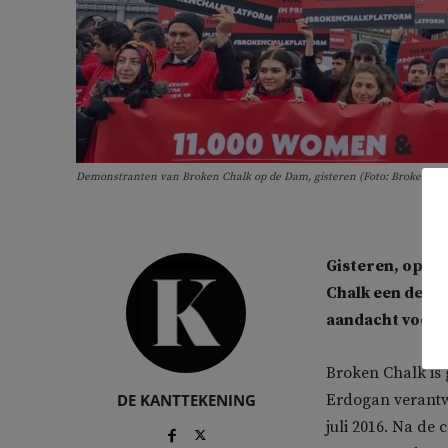
Demonstranten van Broken Chalk op de Dam, gisteren (Foto: Broken)
Gisteren, op I
Chalk een demon
aandacht voor 
Broken Chalk is 
DE KANTTEKENING
Erdogan verantw
juli 2016. Na de