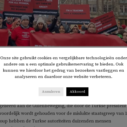
Onze site gebruikt cookies en vergelijkbare technologieën onder
andere om u een optimale gebruikerservaring te bieden. Ook
kunnen we hierdoor het gedrag van bezoekers vastleggen en
nternationale Vrouwendag, organiseerde platform Broken
analyseren en daardoor onze website verbeteren.
stratie in Amsterdam. Hierbij vroegen tientallen activis
vrouwen in Turkse gevangenissen.
Annuleren
Akkoord
gelieerd aan de Gülenbeweging, die door de Turkse president
oordelijk wordt gehouden voor de mislukte staatsgreep van 
 coup hebben de Turkse autoriteiten duizenden mensen