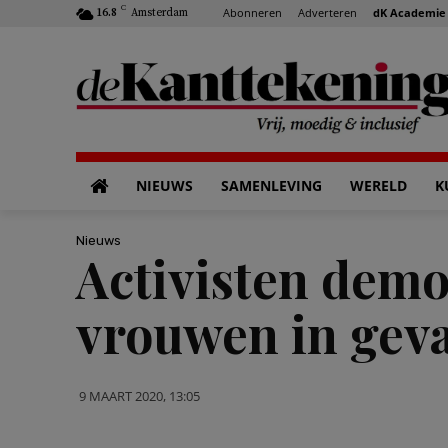
C
Abonneren
Adverteren
dK Academie
16.8
Amsterdam
NIEUWS
SAMENLEVING
WERELD
K
Nieuws
Activisten dem
vrouwen in gev
9 MAART 2020, 13:05