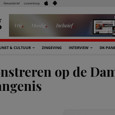
Nieuwsbrief
Losverkoop
UNST & CULTUUR
ZINGEVING
INTERVIEW
DK-PAN
onstreren op de Da
angenis