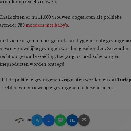
aaronder ook veel vrouwen.
halk zitten er nu 11.000 vrouwen opgesloten als politieke
aronder 780
moeders met baby’s
.
akt zich zorgen om het gebrek aan hygiëne in de gevangenis
hten van vrouwelijke gevangen worden geschonden. Zo zouden
recht op gezonde voeding, toegang tot medische zorg en
iëneproducten worden ontzegd.
 dat de politieke gevangenen vrijgelaten worden en dat Turkij
 rechten van vrouwelijke gevangenen te beschermen.
𝕏
f
in
✉
Delen