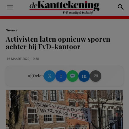
Nieuws
Activisten laten opnieuw sporen
achter bij FvD-kantoor
16 MAART 2022, 10:58
𝕏
f
in
✉
Delen