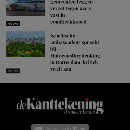
gemeenten leggen
verzet tegen azc’s
vast in
coalitieakkoord
Nieuws
Israëlische
ambassadeur spreekt
bij
Holocaustherdenking
in Rotterdam, kritiek
zwelt aan
Nieuws