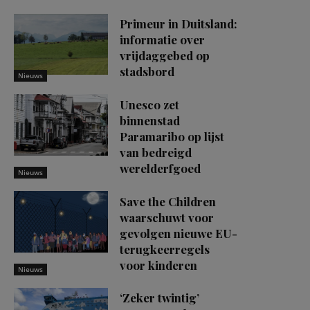
Primeur in Duitsland:
informatie over
vrijdaggebed op
stadsbord
Nieuws
Unesco zet
binnenstad
Paramaribo op lijst
van bedreigd
werelderfgoed
Nieuws
Save the Children
waarschuwt voor
gevolgen nieuwe EU-
terugkeerregels
voor kinderen
Nieuws
‘Zeker twintig’