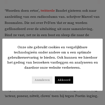
‘Woorden doen ertoe’,
twitterde
Baudet gisteren ook naar
aanleiding van een radiocolumn van. schrijver Marcel van
Roosmalen. Die zei over FvD’ers ‘dat er mag worden
gefilosofeerd over de uitsluiting uit onze samenleving.
Bind ze vast, zet ze in een boot en sleep die naar de
Atlantische oceaan. Naakt, zonder kleren’. Hij vergeleek
Onze site gebruikt cookies en vergelijkbare
FvD-Kamerlid Gideon van Meijeren met een reptiel.
technologieën onder andere om u een optimale
gebruikerservaring te bieden. Ook kunnen we hierdoor
Tegenstanders beschuldigen Baudet vaak zelf van
het gedrag van bezoekers vastleggen en analyseren en
demoniserende taal over minderheden en het de
daardoor onze website verbeteren.
machtspartijen, waartegen FvD ‘tribunalen’ wil opzetten.
Ook wordt Baudet vaker bekritiseerd vanwege zijn soms
Annuleren
Akkoord
directe taalgebruik richting mede-politici. Zo
noemde
hij
Wopke Hoekstra (Buitenlandse Zaken) vorige maand nog
‘acteur, poseur, nitwit, clown’ toen hij tegen Poetin inging.