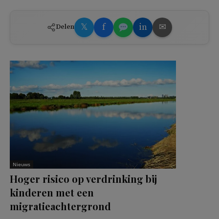
𝕏
f
in
✉
Delen
Nieuws
Hoger risico op verdrinking bij
kinderen met een
migratieachtergrond