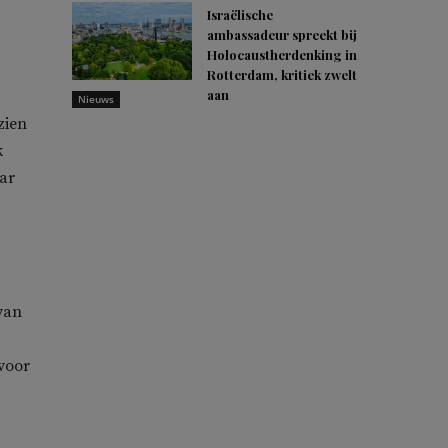
Israëlische
ambassadeur spreekt bij
Holocaustherdenking in
Rotterdam, kritiek zwelt
aan
Nieuws
zien
k
ar
van
voor