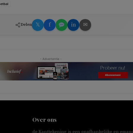
oetbal
𝕏
f
in
✉
Delen
- Advertentie -
Over ons
de Kanttekening is een onafhankelijke en emanc