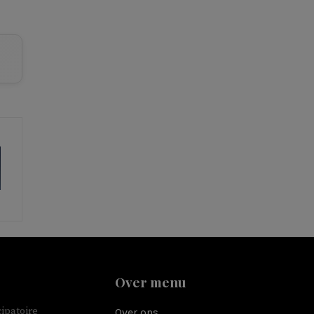
Over menu
ipatoire
Over ons