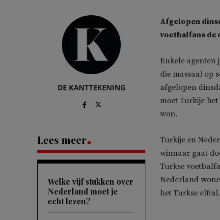
Afgelopen dins
voetbalfans de 
Enkele agenten j
die massaal op s
DE KANTTEKENING
afgelopen dinsda
moet Turkije he
won.
Lees meer
Turkije en Neder
winnaar gaat doo
Turkse voetbalfa
Nederland wonen 
Welke vijf stukken over
Nederland moet je
het Turkse elftal.
echt lezen?