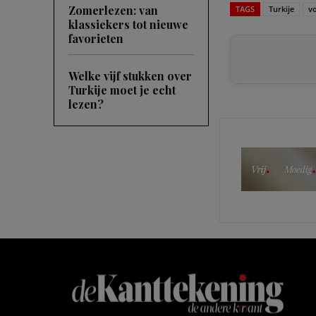
Zomerlezen: van
TAGS
Turkije
v
klassiekers tot nieuwe
favorieten
Welke vijf stukken over
Turkije moet je echt
lezen?