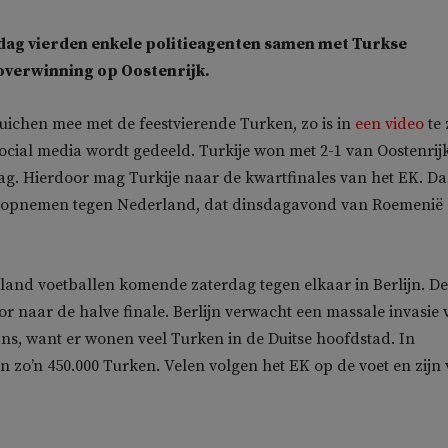
dag vierden enkele politieagenten samen met Turkse
overwinning op Oostenrijk.
uichen mee met de feestvierende Turken, zo is in
een video
te 
ocial media wordt gedeeld. Turkije won met 2-1 van Oostenrij
g. Hierdoor mag Turkije naar de kwartfinales van het EK. Da
t opnemen tegen Nederland, dat dinsdagavond van Roemenië
land voetballen komende zaterdag tegen elkaar in Berlijn. De
r naar de halve finale. Berlijn verwacht een massale invasie 
ns, want er wonen veel Turken in de Duitse hoofdstad. In
zo’n 450.000 Turken. Velen volgen het EK op de voet en zijn 