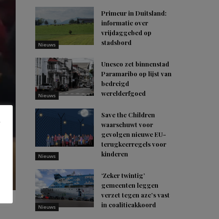
Primeur in Duitsland:
informatie over
vrijdaggebed op
stadsbord
Nieuws
Unesco zet binnenstad
Paramaribo op lijst van
bedreigd
werelderfgoed
Nieuws
Save the Children
waarschuwt voor
gevolgen nieuwe EU-
terugkeerregels voor
kinderen
Nieuws
‘Zeker twintig’
gemeenten leggen
verzet tegen azc’s vast
in coalitieakkoord
Nieuws