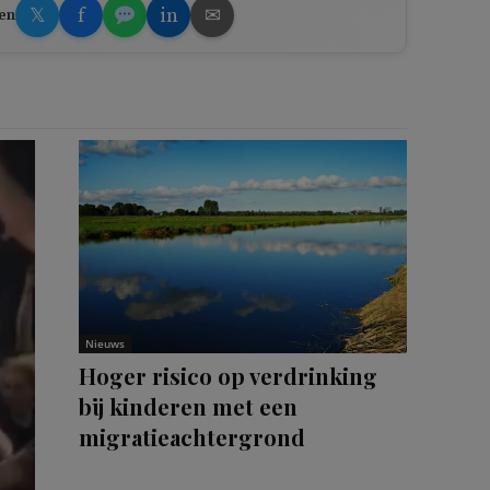
𝕏
f
in
✉
en
Nieuws
Hoger risico op verdrinking
bij kinderen met een
migratieachtergrond