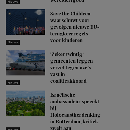
Nieuws
Save the Children
waarschuwt voor
gevolgen nieuwe EU-
terugkeerregels
voor kinderen
Nieuws
‘Zeker twintig’
gemeenten leggen
verzet tegen azc’s
vast in
coalitieakkoord
Nieuws
Israëlische
ambassadeur spreekt
bij
Holocaustherdenking
in Rotterdam, kritiek
zwelt aan
Nieuws