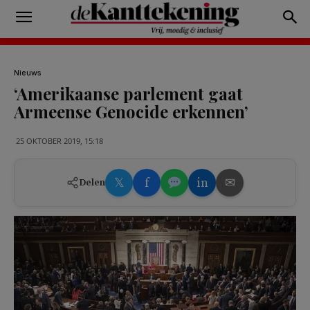
Nieuws
‘Amerikaanse parlement gaat
Armeense Genocide erkennen’
25 OKTOBER 2019, 15:18
𝕏
f
in
✉
Delen