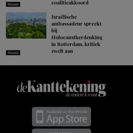
coalitieakkoord
Nieuws
Israëlische
ambassadeur spreekt
bij
Holocaustherdenking
in Rotterdam, kritiek
zwelt aan
Nieuws