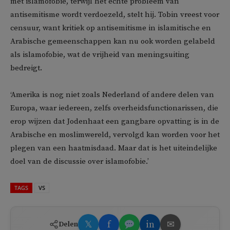
met islamofobie, terwijl het echte probleem van
antisemitisme wordt verdoezeld, stelt hij. Tobin vreest voor
censuur, want kritiek op antisemitisme in islamitische en
Arabische gemeenschappen kan nu ook worden gelabeld
als islamofobie, wat de vrijheid van meningsuiting
bedreigt.
‘Amerika is nog niet zoals Nederland of andere delen van
Europa, waar iedereen, zelfs overheidsfunctionarissen, die
erop wijzen dat Jodenhaat een gangbare opvatting is in de
Arabische en moslimwereld, vervolgd kan worden voor het
plegen van een haatmisdaad. Maar dat is het uiteindelijke
doel van de discussie over islamofobie.’
TAGS
VS
𝕏
f
in
✉
Delen