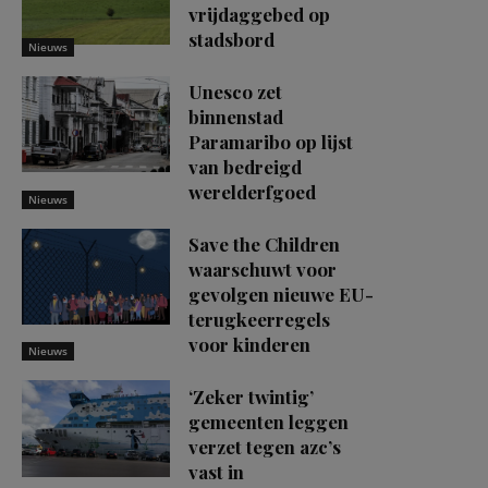
vrijdaggebed op
stadsbord
Nieuws
Unesco zet
binnenstad
Paramaribo op lijst
van bedreigd
werelderfgoed
Nieuws
Save the Children
waarschuwt voor
gevolgen nieuwe EU-
terugkeerregels
voor kinderen
Nieuws
‘Zeker twintig’
gemeenten leggen
verzet tegen azc’s
vast in