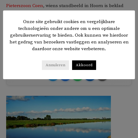
Pieterszoon Coen
, wiens standbeeld in Hoorn is beklad
door activisten. In België worden beelden van koning
Leopold II
beklad, vanwege het koloniale terreurbewind in
Onze site gebruikt cookies en vergelijkbare
technologieën onder andere om u een optimale
Congo. En in de Columbiaanse stad Popayán werd het
gebruikerservaring te bieden. Ook kunnen we hierdoor
standbeeld van de Spaanse veroveraar
Sebastián de
het gedrag van bezoekers vastleggen en analyseren en
Belalcázar
neergehaald door inheemse activisten.
daardoor onze website verbeteren.
Annuleren
Akkoord
𝕏
f
in
✉
Delen