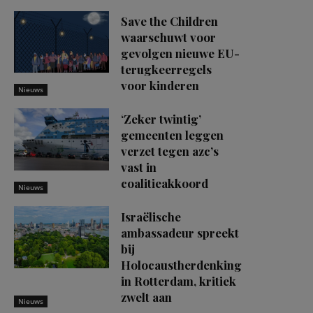
Save the Children
waarschuwt voor
gevolgen nieuwe EU-
terugkeerregels
voor kinderen
Nieuws
‘Zeker twintig’
gemeenten leggen
verzet tegen azc’s
vast in
coalitieakkoord
Nieuws
Israëlische
ambassadeur spreekt
bij
Holocaustherdenking
in Rotterdam, kritiek
zwelt aan
Nieuws