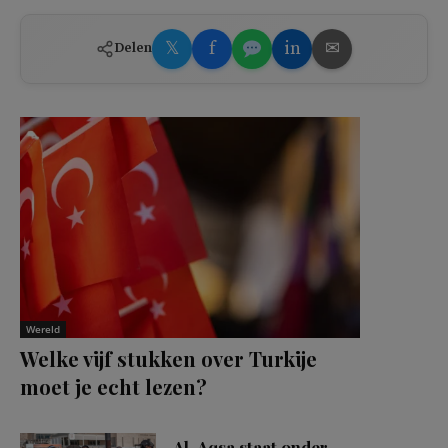
𝕏
f
in
✉
Delen
Wereld
Welke vijf stukken over Turkije
moet je echt lezen?
Al-Aqsa staat onder