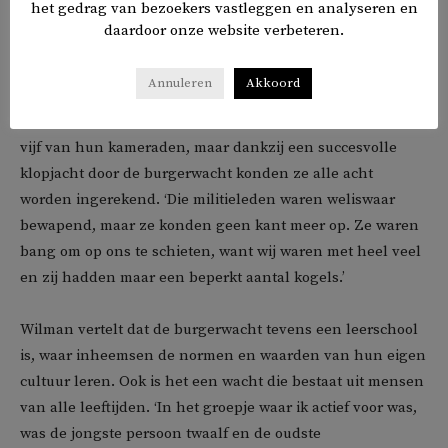
het gedrag van bezoekers vastleggen en analyseren en
kunnen reageren.’
daardoor onze website verbeteren.
Als voorbeeld noemt hij het gevangen nemen van drie
Annuleren
Akkoord
strijders van een militie, die in een gevangenis in Cauca
werden opgesloten. De drie werden die nacht bevrijd door
vijf van hun kameraden, maar dankzij een succesvolle
klopjacht door de burgerwacht konden ze alle acht
worden ingerekend. ‘Die militieleden waren weliswaar
bewapend, maar ze konden geen kant meer op. Ze waren
bang om op ons te schieten, want wij waren met heel veel
en zij hadden maar een beperkt aantal kogels.’
Wilman vertelt dat de burgerwacht tevens een leerschool
is, waar inheemsen de normen en waarden van hun eigen
cultuur leren. Ook is het een wacht die bestaat uit mensen
van alle leeftijden. ‘In het groepje waar ik actief voor was,
was de jongste persoon twaalf en de oudste