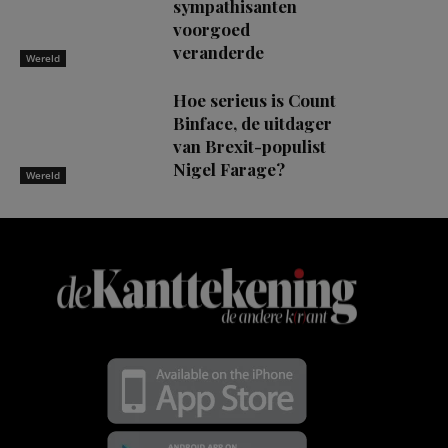
sympathisanten
voorgoed
veranderde
Wereld
Hoe serieus is Count
Binface, de uitdager
van Brexit-populist
Nigel Farage?
Wereld