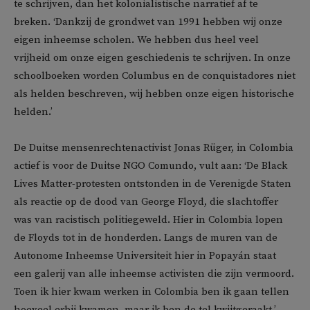
te schrijven, dan het kolonialistische narratief af te
breken. ‘Dankzij de grondwet van 1991 hebben wij onze
eigen inheemse scholen. We hebben dus heel veel
vrijheid om onze eigen geschiedenis te schrijven. In onze
schoolboeken worden Columbus en de conquistadores niet
als helden beschreven, wij hebben onze eigen historische
helden.’
De Duitse mensenrechtenactivist Jonas Rüger, in Colombia
actief is voor de Duitse NGO Comundo, vult aan: ‘De Black
Lives Matter-protesten ontstonden in de Verenigde Staten
als reactie op de dood van George Floyd, die slachtoffer
was van racistisch politiegeweld. Hier in Colombia lopen
de Floyds tot in de honderden. Langs de muren van de
Autonome Inheemse Universiteit hier in Popayán staat
een galerij van alle inheemse activisten die zijn vermoord.
Toen ik hier kwam werken in Colombia ben ik gaan tellen
hoeveel erbij kwamen, maar ik ben de tel kwijtgeraakt.’