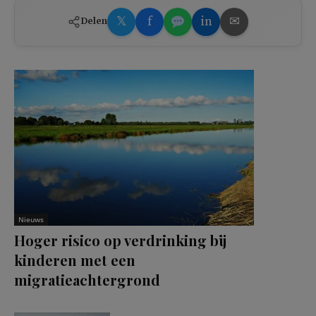
𝕏
f
in
✉
Delen
Nieuws
Hoger risico op verdrinking bij
kinderen met een
migratieachtergrond