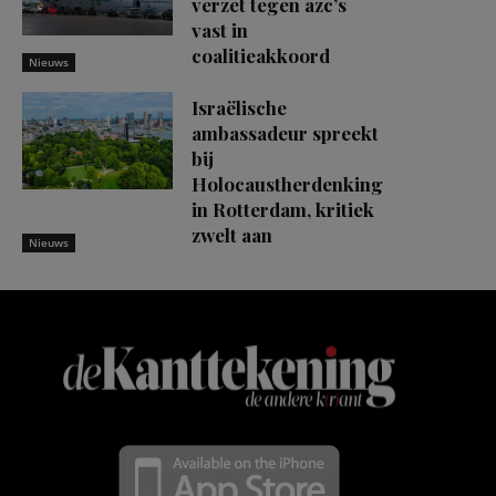
verzet tegen azc’s
vast in
coalitieakkoord
Nieuws
Israëlische
ambassadeur spreekt
bij
Holocaustherdenking
in Rotterdam, kritiek
zwelt aan
Nieuws