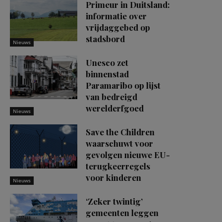
Primeur in Duitsland:
informatie over
vrijdaggebed op
stadsbord
Nieuws
Unesco zet
binnenstad
Paramaribo op lijst
van bedreigd
werelderfgoed
Nieuws
Save the Children
waarschuwt voor
gevolgen nieuwe EU-
terugkeerregels
voor kinderen
Nieuws
‘Zeker twintig’
gemeenten leggen