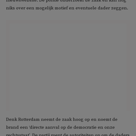
nieuwswebsite. De politie onderzoekt de zaak en kan nog
niks over een mogelijk motief en eventuele dader zeggen.
Denk Rotterdam neemt de zaak hoog op en noemt de
brand een ‘directe aanval op de democratie en onze
rechtsstaat’. De partij roept de autoriteiten op om de daders