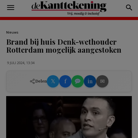
Nieuws
Brand bij huis Denk-wethouder
Rotterdam mogelijk aangestoken
9 JULI 2024, 13:34
𝕏
f
in
✉
Delen