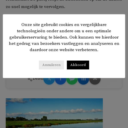
zo snel mogelijk te vervolgen.
Buiten partijleider
Stephan van Baarle
heeft nog niemand
Onze site gebruikt cookies en vergelijkbare
van de landelijke politiek gereageerd op de mogelijke
technologieën onder andere om u een optimale
brandstichting. Van de lokale politiek wenst
Mina Morkoç
gebruikerservaring te bieden. Ook kunnen we hierdoor
het gedrag van bezoekers vastleggen en analyseren en
van GroenLinks Rotterdam sterkte toe.
daardoor onze website verbeteren.
TAGS
DENK
Faouzi Achbar
Annuleren
Akkoord
𝕏
f
in
✉
Delen