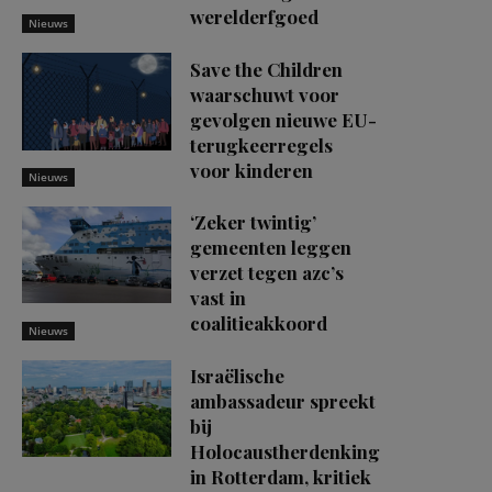
werelderfgoed
Nieuws
Save the Children
waarschuwt voor
gevolgen nieuwe EU-
terugkeerregels
voor kinderen
Nieuws
‘Zeker twintig’
gemeenten leggen
verzet tegen azc’s
vast in
coalitieakkoord
Nieuws
Israëlische
ambassadeur spreekt
bij
Holocaustherdenking
in Rotterdam, kritiek