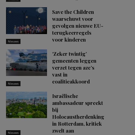
Save the Children
waarschuwt voor
gevolgen nieuwe EU-
terugkeerregels
voor kinderen
Nieuws
‘Zeker twintig’
gemeenten leggen
verzet tegen azc’s
vast in
coalitieakkoord
Nieuws
Israëlische
ambassadeur spreekt
bij
Holocaustherdenking
in Rotterdam, kritiek
zwelt aan
Nieuws