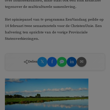
over homoseksualiteit, maar staat ook een stuk kritischer
tegenover de multiculturele samenleving.
Het opiniepanel van tv-programma EenVandaag peilde op
14 februari twee senaatszetels voor de ChristenUnie. Een
halvering ten opzichte van de vorige Provinciale
Statenverkiezingen.
𝕏
f
in
✉
Delen