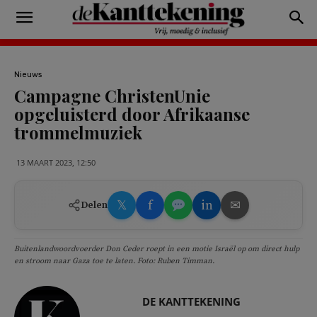
Nieuws
Campagne ChristenUnie
opgeluisterd door Afrikaanse
trommelmuziek
13 MAART 2023, 12:50
𝕏
f
in
✉
Delen
Buitenlandwoordvoerder Don Ceder roept in een motie Israël op om direct hulp
en stroom naar Gaza toe te laten. Foto: Ruben Timman.
DE KANTTEKENING