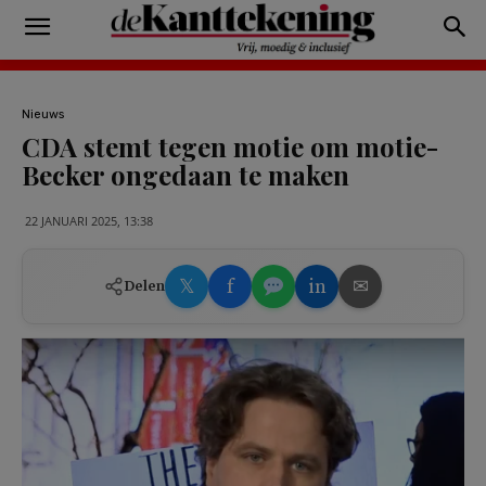
Nieuws
CDA stemt tegen motie om motie-
Becker ongedaan te maken
22 JANUARI 2025, 13:38
𝕏
f
in
✉
Delen