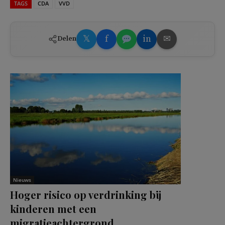
TAGS
CDA
VVD
𝕏
f
in
✉
Delen
Nieuws
Hoger risico op verdrinking bij
kinderen met een
migratieachtergrond