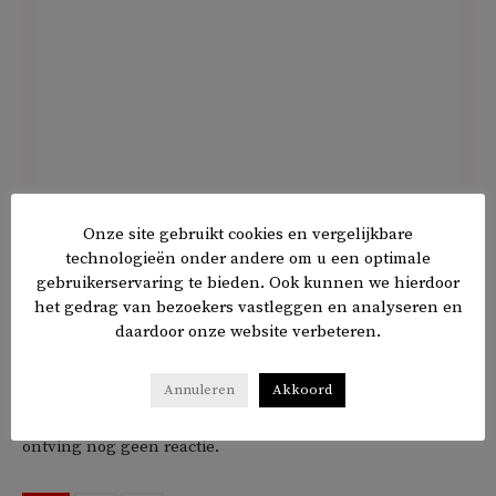
Denk-Kamerlid Ergin is woedend op sociale media: ‘Dit is
Onze site gebruikt cookies en vergelijkbare
een directe aanval op onze Grondwet en een gevaarlijke
technologieën onder andere om u een optimale
normalisering van uitsluiting.’ Hij verwees naar de 75.347
gebruikerservaring te bieden. Ook kunnen we hierdoor
ondertekenaars van de petitie ‘Ieder Nederlander
het gedrag van bezoekers vastleggen en analyseren en
gelijkwaardig: maak motie-Becker ongedaan’ en meer dan
daardoor onze website verbeteren.
1.500 meldingen bij discriminatie.nl.
Annuleren
Akkoord
De Kanttekening
vroeg het CDA om commentaar, maar
ontving nog geen reactie.