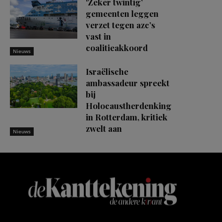
‘Zeker twintig’
gemeenten leggen
verzet tegen azc’s
vast in
coalitieakkoord
Nieuws
Israëlische
ambassadeur spreekt
bij
Holocaustherdenking
in Rotterdam, kritiek
zwelt aan
Nieuws