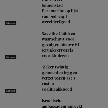
binnenstad
Paramaribo op lijst
van bedreigd
werelderfgoed
Nieuws
Save the Children
waarschuwt voor
gevolgen nieuwe EU-
terugkeerregels
voor kinderen
Nieuws
‘Zeker twintig’
gemeenten leggen
verzet tegen azc’s
vast in
coalitieakkoord
Nieuws
Israëlische
ambassadeur spreekt