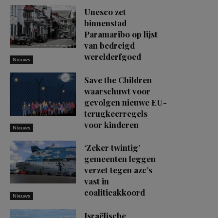
Unesco zet
binnenstad
Paramaribo op lijst
van bedreigd
werelderfgoed
Nieuws
Save the Children
waarschuwt voor
gevolgen nieuwe EU-
terugkeerregels
voor kinderen
Nieuws
‘Zeker twintig’
gemeenten leggen
verzet tegen azc’s
vast in
coalitieakkoord
Nieuws
Israëlische