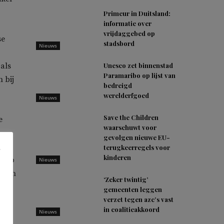
Primeur in Duitsland:
informatie over
vrijdaggebed op
se
stadsbord
Nieuws
als
Unesco zet binnenstad
Paramaribo op lijst van
 bij
bedreigd
werelderfgoed
Nieuws
Save the Children
e
waarschuwt voor
gevolgen nieuwe EU-
 en
terugkeerregels voor
kinderen
s op
Nieuws
l
. In
‘Zeker twintig’
j is
gemeenten leggen
verzet tegen azc’s vast
e
in coalitieakkoord
Nieuws