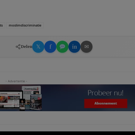
ts
moslimdiscriminatie
𝕏
f
in
✉
Delen
- Advertentie -