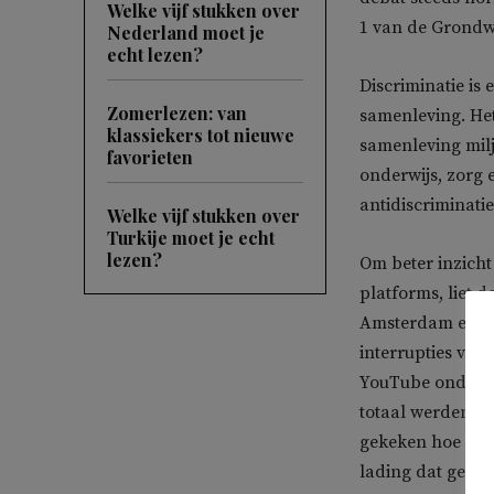
Welke vijf stukken over
1 van de Grondw
Nederland moet je
echt lezen?
Discriminatie is
Zomerlezen: van
samenleving. Het
klassiekers tot nieuwe
samenleving milj
favorieten
onderwijs, zorg 
antidiscriminati
Welke vijf stukken over
Turkije moet je echt
lezen?
Om beter inzicht 
platforms, liet 
Amsterdam een g
interrupties van
YouTube onder 
totaal werden mi
gekeken hoe vaa
lading dat gebeu