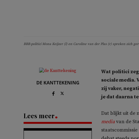
BBB-politici Mona Keijzer (l) en Caroline van der Plas (r) spreken zich 
Wat politici ze
sociale media. 
DE KANTTEKENING
zij vaker, nega
je dat daarna t
Dat blijkt uit d
Lees meer
media
van de Sta
staatscommissie s
debat steeds nor