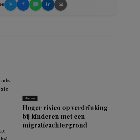
𝕏
f
in
✉
en
 als
 zie
Nieuws
Hoger risico op verdrinking
bij kinderen met een
migratieachtergrond
eke
ikel