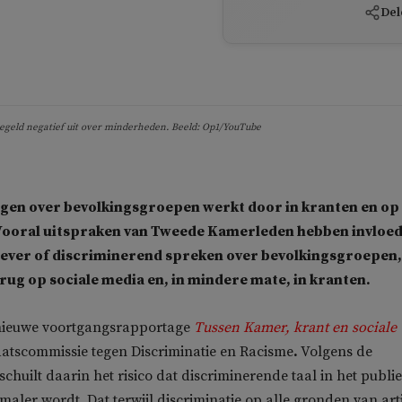
Del
geregeld negatief uit over minderheden. Beeld: Op1/YouTube
ggen over bevolkingsgroepen werkt door in kranten en op
Vooral uitspraken van Tweede Kamerleden hebben invloed:
tiever of discriminerend spreken over bevolkingsgroepen,
erug op sociale media en, in mindere mate, in kranten.
e nieuwe voortgangsrapportage
Tussen Kamer, krant en sociale
atscommissie tegen Discriminatie en Racisme
.
Volgens de
chuilt daarin het risico dat discriminerende taal in het publi
maler wordt. Dat terwijl discriminatie op alle gronden van art