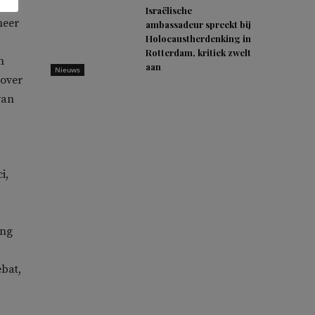
Israëlische
neer
ambassadeur spreekt bij
Holocaustherdenking in
Rotterdam, kritiek zwelt
n
aan
Nieuws
 over
van
i,
ing
.
ebat,