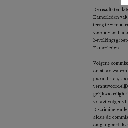
De resultaten la
Kamerleden vaker
terug te zien in 
voor invloed in 
bevolkingsgroepe
Kamerleden.
Volgens commissi
ontstaan waarin 
journalisten, so
verantwoordelijk
gelijkwaardighei
vraagt volgens 
Discriminerende t
aldus de commiss
omgang met diver