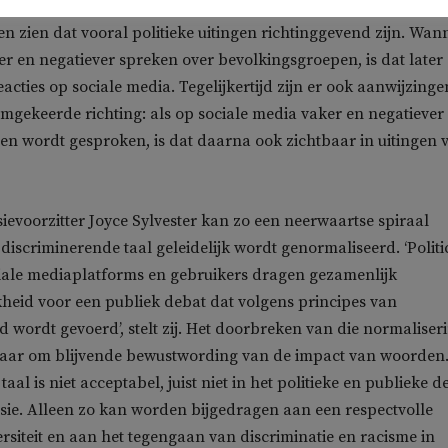
ten zien dat vooral politieke uitingen richtinggevend zijn. Wan
 en negatiever spreken over bevolkingsgroepen, is dat later
reacties op sociale media. Tegelijkertijd zijn er ook aanwijzinge
omgekeerde richting: als op sociale media vaker en negatiever
n wordt gesproken, is dat daarna ook zichtbaar in uitingen 
evoorzitter Joyce Sylvester kan zo een neerwaartse spiraal
discriminerende taal geleidelijk wordt genormaliseerd. ‘Politic
ciale mediaplatforms en gebruikers dragen gezamenlijk
heid voor een publiek debat dat volgens principes van
d wordt gevoerd’, stelt zij. Het doorbreken van die normaliser
haar om blijvende bewustwording van de impact van woorden
aal is niet acceptabel, juist niet in het politieke en publieke d
ie. Alleen zo kan worden bijgedragen aan een respectvolle
siteit en aan het tegengaan van discriminatie en racisme in