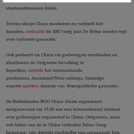
zouden tevens verplicht het bed met mannelijke
staatsambtenaren delen.
Tevens sloopt China moskeeen en verbiedt het
baarden,
onthulde
de
BBC
vorig jaar. De Britse zender rept
over ‘culturele genocide.’
Ook probeert via China via gedwongen sterilisaties en
abortussen de Oeigoerse bevolking te
beperken,
meldde
het internationale
persbureau
Associated Press
onlangs. Sommige
experts
spreken
daarom van ‘demografische genocide’.
De Nederlandse NGO China Alarm organiseert
morgenavond om 19.00 uur een internationaal webinar
over gedwongen orgaanroof in China. Oeigoeren, maar
ook leden van de in China verboden Falun Gong-
beweging, zijn dikwijls slachtoffer van orgaanroof. Een