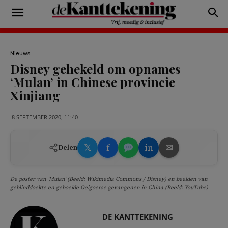
Nieuws
Disney gehekeld om opnames
‘Mulan’ in Chinese provincie
Xinjiang
8 SEPTEMBER 2020, 11:40
𝕏
f
in
✉
Delen
De poster van 'Mulan' (Beeld: Wikimedia Commons / Disney) en beelden van
geblinddoekte en geboeide Oeigoerse gevangenen in China (Beeld: YouTube)
DE KANTTEKENING