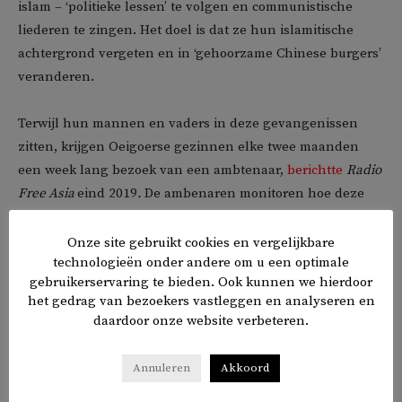
islam – ‘politieke lessen’ te volgen en communistische
liederen te zingen. Het doel is dat ze hun islamitische
achtergrond vergeten en in ‘gehoorzame Chinese burgers’
veranderen.
Terwijl hun mannen en vaders in deze gevangenissen
zitten, krijgen Oeigoerse gezinnen elke twee maanden
een week lang bezoek van een ambtenaar,
berichtte
Radio
Free Asia
eind 2019
.
De ambenaren monitoren hoe deze
gezinnen leven en wat hun politieke standpunten zijn.
Ook scholen de ambtenaren hen bij in de Chinese taal en
Onze site gebruikt cookies en vergelijkbare
technologieën onder andere om u een optimale
de gewenste politieke zienswijzen.
gebruikerservaring te bieden. Ook kunnen we hierdoor
het gedrag van bezoekers vastleggen en analyseren en
In de thuisbezoeken die vallen onder dit zogeheten ‘Pair
daardoor onze website verbeteren.
Up and Become Family’-programma zouden Oeigoerse
gezinnen gedwongen varkensvlees worden te eten en
Annuleren
Akkoord
alcohol – ook haram – te drinken. Oeigoerenvrouwen