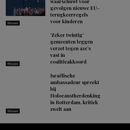
waarschuwt voor
gevolgen nieuwe EU-
terugkeerregels
voor kinderen
Nieuws
‘Zeker twintig’
gemeenten leggen
verzet tegen azc’s
vast in
coalitieakkoord
Nieuws
Israëlische
ambassadeur spreekt
bij
Holocaustherdenking
in Rotterdam, kritiek
zwelt aan
Nieuws