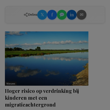
𝕏
f
in
✉
Delen
Nieuws
Hoger risico op verdrinking bij
kinderen met een
migratieachtergrond