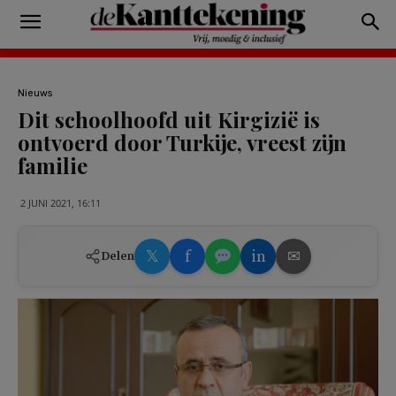
Nieuws
Dit schoolhoofd uit Kirgizië is
ontvoerd door Turkije, vreest zijn
familie
2 JUNI 2021, 16:11
𝕏
f
in
✉
Delen