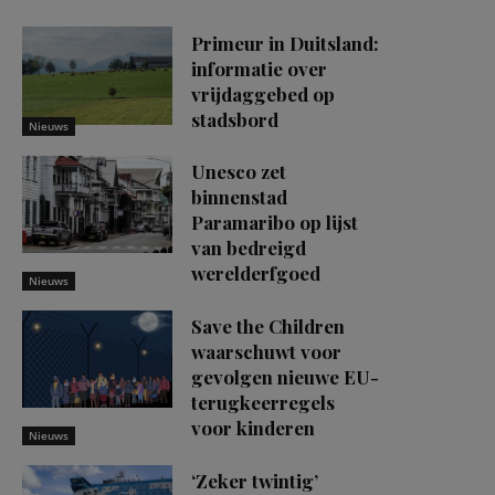
Primeur in Duitsland:
informatie over
vrijdaggebed op
stadsbord
Nieuws
Unesco zet
binnenstad
Paramaribo op lijst
van bedreigd
werelderfgoed
Nieuws
Save the Children
waarschuwt voor
gevolgen nieuwe EU-
terugkeerregels
voor kinderen
Nieuws
‘Zeker twintig’