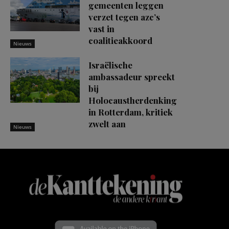
gemeenten leggen
verzet tegen azc’s
vast in
coalitieakkoord
Nieuws
Israëlische
ambassadeur spreekt
bij
Holocaustherdenking
in Rotterdam, kritiek
zwelt aan
Nieuws