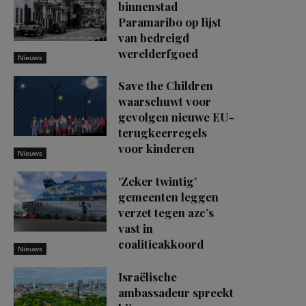
binnenstad
Paramaribo op lijst
van bedreigd
werelderfgoed
Nieuws
Save the Children
waarschuwt voor
gevolgen nieuwe EU-
terugkeerregels
voor kinderen
Nieuws
‘Zeker twintig’
gemeenten leggen
verzet tegen azc’s
vast in
coalitieakkoord
Nieuws
Israëlische
ambassadeur spreekt