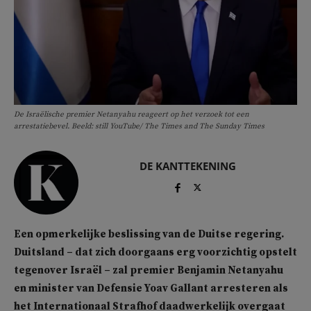
De Israëlische premier Netanyahu reageert op het verzoek tot een
arrestatiebevel. Beeld: still YouTube/ The Times and The Sunday Times
DE KANTTEKENING
Een opmerkelijke beslissing van de Duitse regering.
Duitsland – dat zich doorgaans erg voorzichtig opstelt
tegenover Israël – zal premier Benjamin Netanyahu
en minister van Defensie Yoav Gallant arresteren als
het Internationaal Strafhof daadwerkelijk overgaat