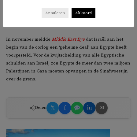
waarbij 1200 Israëliërs bij omkwamen, heeft aan
Annuleren
Akkoord
Palestijnse al bijna 30.000 doden en 70.000 gewonden
geëist.
In november meldde
Middle East Eye
dat Israël aan het
begin van de oorlog een ‘geheime deal’ aan Egypte heeft
voorgesteld. Voor de kwijtschelding van alle Egyptische
schulden aan Israël, zou Egypte de meer dan twee miljoen
Palestijnen in Gaza moeten opvangen in de Sinaïwoestijn
over de grens.
𝕏
f
in
✉
Delen