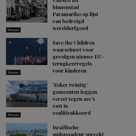
binnenstad
Paramaribo op lijst
van bedreigd
werelderfgoed
Nieuws
Save the Children
waarschuwt voor
gevolgen nieuwe EU-
terugkeerregels
voor kinderen
Nieuws
‘Zeker twintig’
gemeenten leggen
verzet tegen azc’s
vast in
coalitieakkoord
Nieuws
Israëlische
ambassadeur spreekt