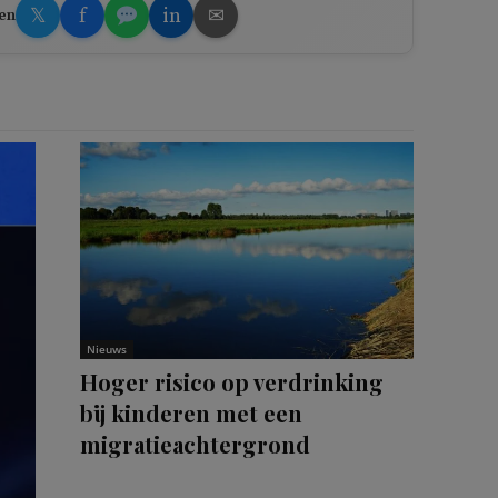
𝕏
f
in
✉
en
Nieuws
Hoger risico op verdrinking
bij kinderen met een
migratieachtergrond