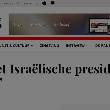
Nieuwsbrief
Losverkoop
UNST & CULTUUR
ZINGEVING
INTERVIEW
DK-PAN
 Israëlische presid
’