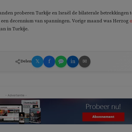
nden proberen Turkije en Israël de bilaterale betrekkingen t
a een decennium van spanningen. Vorige maand was Herzog
an in Turkije.
𝕏
f
in
✉
Delen
- Advertentie -