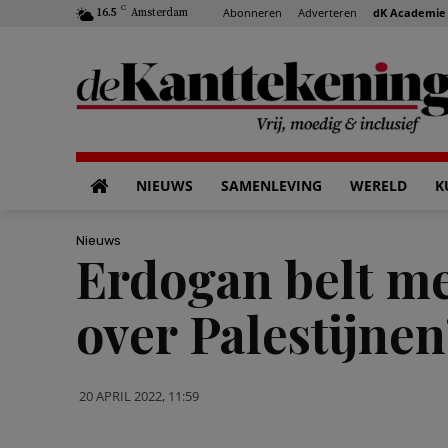
C
Abonneren
Adverteren
dK Academie
16.5
Amsterdam
NIEUWS
SAMENLEVING
WERELD
K
Nieuws
Erdogan belt met
over Palestijnen
20 APRIL 2022, 11:59