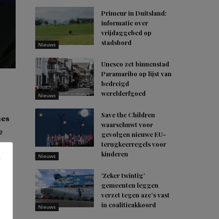
Primeur in Duitsland:
informatie over
vrijdaggebed op
stadsbord
Nieuws
Unesco zet binnenstad
Paramaribo op lijst van
bedreigd
werelderfgoed
Nieuws
Save the Children
hes
waarschuwt voor
e
gevolgen nieuwe EU-
terugkeerregels voor
kinderen
Nieuws
‘Zeker twintig’
gen
gemeenten leggen
verzet tegen azc’s vast
in coalitieakkoord
Nieuws
g