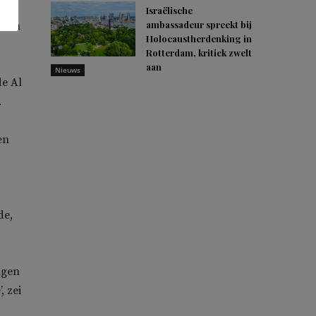
Israëlische
ambassadeur spreekt bij
 van
Holocaustherdenking in
Rotterdam, kritiek zwelt
aan
Nieuws
de Al
.
en
de,
ngen
, zei