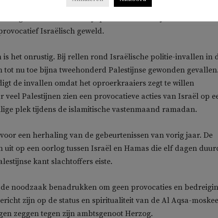
 van antiterroristische maatregelen, zijn inmiddels
bijna
en omgekomen. Ook hierbij spreken de Palestijnse autoriteiten
provocatief Israëlisch geweld.
is het onrustig. Bij rellen rond Israëlische politie-invallen in 
 tot nu toe bijna tweehonderd Palestijnse gewonden gevallen
digt de invallen omdat het oproerkraaiers zegt te willen
veel Palestijnen zien een provocatieve acties van Israël op e
lige plek tijdens de islamitische vastenmaand ramadan.
 voor een herhaling van de gebeurtenissen van vorig jaar. De
en uit op een oorlog tussen Israël en Hamas die elf dagen duur
lestijnse kant slachtoffers eiste.
s de noodzaak benadrukken om geen provocaties en bedreigi
 gericht zijn op de status en spiritualiteit van de Al Aqsa-moskee’
gen zeggen tegen zijn ambtsgenoot Herzog.