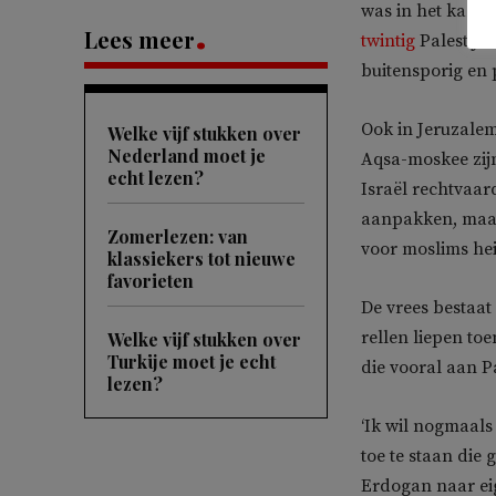
was in het kader
Lees meer
twintig
Palestijn
buitensporig en 
Ook in Jeruzalem 
Welke vijf stukken over
Nederland moet je
Aqsa-moskee zijn
echt lezen?
Israël rechtvaar
aanpakken, maar 
Zomerlezen: van
voor moslims hei
klassiekers tot nieuwe
favorieten
De vrees bestaat
rellen liepen to
Welke vijf stukken over
Turkije moet je echt
die vooral aan Pa
lezen?
‘Ik wil nogmaal
toe te staan ​​die
Erdogan naar ei