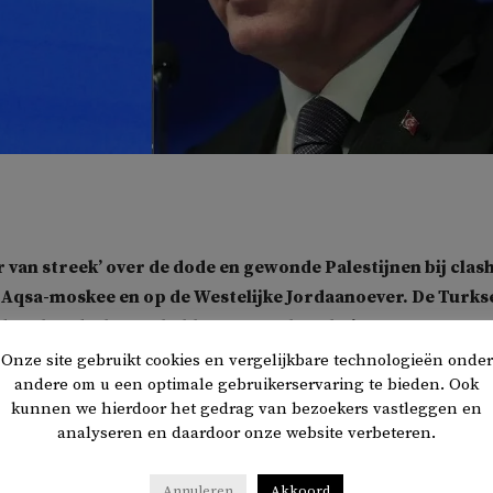
r van streek’ over de dode en gewonde Palestijnen bij clas
l Aqsa-moskee en op de Westelijke Jordaanoever. De Turks
deze boodschap te hebben overgebracht in een
 gisteren met de Israëlische president Yitzhak Herzog.
Onze site gebruikt cookies en vergelijkbare technologieën onder
andere om u een optimale gebruikerservaring te bieden. Ook
kunnen we hierdoor het gedrag van bezoekers vastleggen en
l bouwt de spanning zich op sinds eind maart. In vier aansla
analyseren en daardoor onze website verbeteren.
zijn in korte tijd
veertien Israëlische burgers gedood
. Door
geweld op de Westelijke Jordaanoever, wat volgens Israël nodi
Annuleren
Akkoord