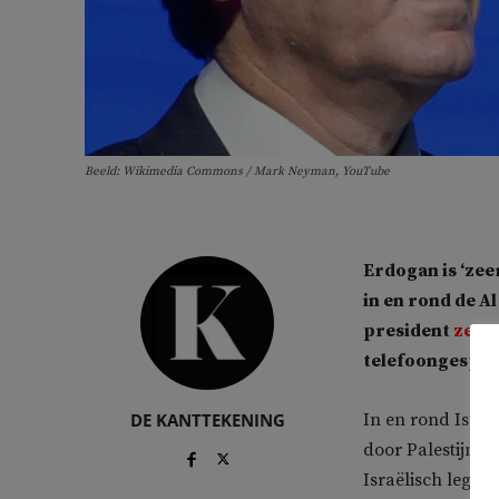
Beeld: Wikimedia Commons / Mark Neyman, YouTube
Erdogan is ‘zee
in en rond de A
president
zegt
telefoongesprek
DE KANTTEKENING
In en rond Israë
door Palestijnen 
Israëlisch leger