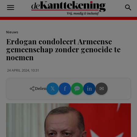
Nieuws
Erdogan condoleert Armeense
gemeenschap zonder genocide te
noemen
24 APRIL 2024, 10:31
𝕏
f
in
✉
Delen