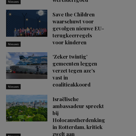
Nieuws
Save the Children
waarschuwt voor
gevolgen nieuwe EU-
terugkeerregels
voor kinderen
Nieuws
‘Zeker twintig’
gemeenten leggen
verzet tegen azc’s
vast in
coalitieakkoord
Nieuws
Israëlische
ambassadeur spreekt
bij
Holocaustherdenking
in Rotterdam, kritiek
zwelt aan
Nieuws