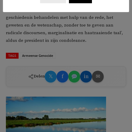
‘Het is belangrijk dat we de gebeurtenissen in de
geschiedenis behandelen met hulp van de rede, het
geweten en de wetenschap, zonder toe te geven aan
radicale discoursen, marginalisatie en haatzaaiende taal’,
aldus de president in zijn condoleance.
TAGS
Armeense Genocide
𝕏
f
in
✉
Delen