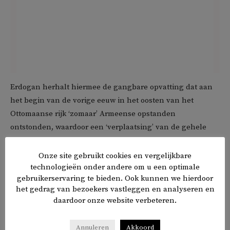
Erdogan herhalt hiermee de gangbare opvatting dat aan
het begin van de vorige eeuw in het oosten van het
Ottomaanse rijk ‘zomaar’ Armeense opstanden
ontstonden, waardoor een ‘verplaatsing’ van de gehele
Armeense gemeenschap ‘onvermijdelijk’ was.
Onze site gebruikt cookies en vergelijkbare
technologieën onder andere om u een optimale
In werkelijkheid ging het vaak om daden van verzet
gebruikerservaring te bieden. Ook kunnen we hierdoor
tegenover een systematische moordcampagne van het
het gedrag van bezoekers vastleggen en analyseren en
Jong-Turkse regime waarbij meer dan anderhalf miljoen
daardoor onze website verbeteren.
christenen omkwamen. Armeniërs, maar ook Assyriërs,
Arameeërs en Pontische Grieken.
Annuleren
Akkoord