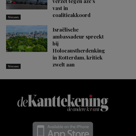
verzet tegen azc’s
vast in
coalitieakkoord
Nieuws
Israëlische
ambassadeur spreekt
bij
Holocaustherdenking
in Rotterdam, kritiek
zwelt aan
Nieuws