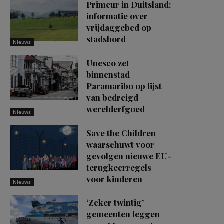
Primeur in Duitsland:
informatie over
vrijdaggebed op
stadsbord
Nieuws
Unesco zet
binnenstad
Paramaribo op lijst
van bedreigd
werelderfgoed
Nieuws
Save the Children
waarschuwt voor
gevolgen nieuwe EU-
terugkeerregels
voor kinderen
Nieuws
‘Zeker twintig’
gemeenten leggen