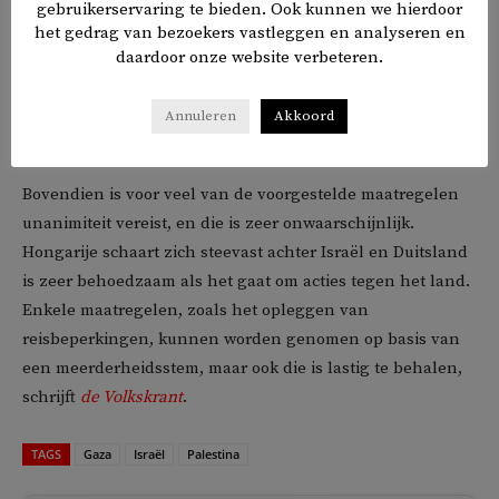
gebruikerservaring te bieden. Ook kunnen we hierdoor
pressiemiddel. Israël heeft toegezegd 150 vrachtwagens
het gedrag van bezoekers vastleggen en analyseren en
per dag binnen te laten. Dit is 350 minder dan wat er eerst
daardoor onze website verbeteren.
naar binnen mocht, maar meer dan wat er op dit moment
aan hulp het land binnenkomt. Experts denken dat de EU
Annuleren
Akkoord
deze toezegging niet in gevaar wil brengen.
Bovendien is voor veel van de voorgestelde maatregelen
unanimiteit vereist, en die is zeer onwaarschijnlijk.
Hongarije schaart zich steevast achter Israël en Duitsland
is zeer behoedzaam als het gaat om acties tegen het land.
Enkele maatregelen, zoals het opleggen van
reisbeperkingen, kunnen worden genomen op basis van
een meerderheidsstem, maar ook die is lastig te behalen,
schrijft
de Volkskrant
.
TAGS
Gaza
Israël
Palestina