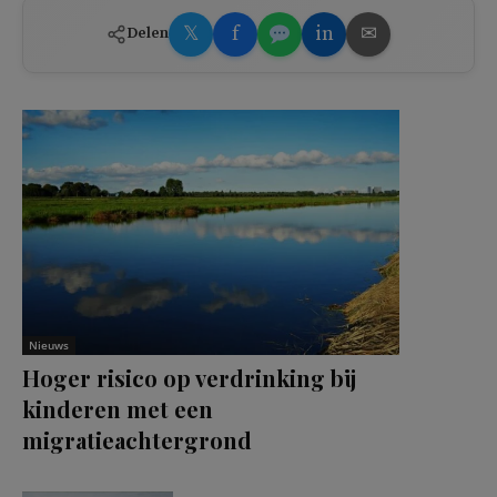
𝕏
f
in
✉
Delen
Nieuws
Hoger risico op verdrinking bij
kinderen met een
migratieachtergrond