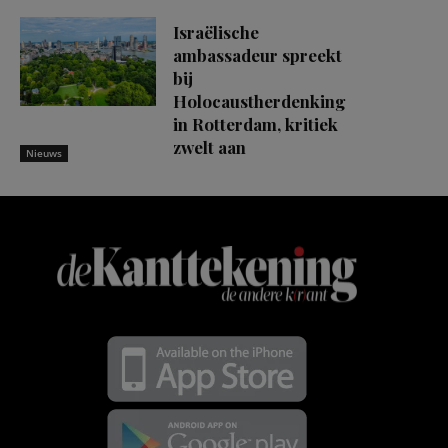
Israëlische
ambassadeur spreekt
bij
Holocaustherdenking
in Rotterdam, kritiek
zwelt aan
Nieuws