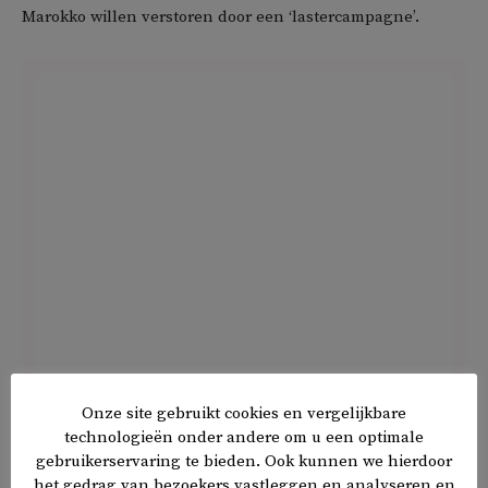
Marokko willen verstoren door een ‘lastercampagne’.
Onze site gebruikt cookies en vergelijkbare
De resolutie komt vlak na nieuws over de hoofverdachte in
technologieën onder andere om u een optimale
een Europees-Marokkaans corruptieschandaal, de
gebruikerservaring te bieden. Ook kunnen we hierdoor
Qatargate
. Een omkopingsschandaal waarbij de
het gedrag van bezoekers vastleggen en analyseren en