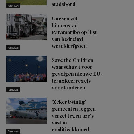
stadsbord
Nieuws
Unesco zet
binnenstad
Paramaribo op lijst
van bedreigd
werelderfgoed
Nieuws
Save the Children
waarschuwt voor
gevolgen nieuwe EU-
terugkeerregels
voor kinderen
Nieuws
‘Zeker twintig’
gemeenten leggen
verzet tegen azc’s
vast in
coalitieakkoord
Nieuws