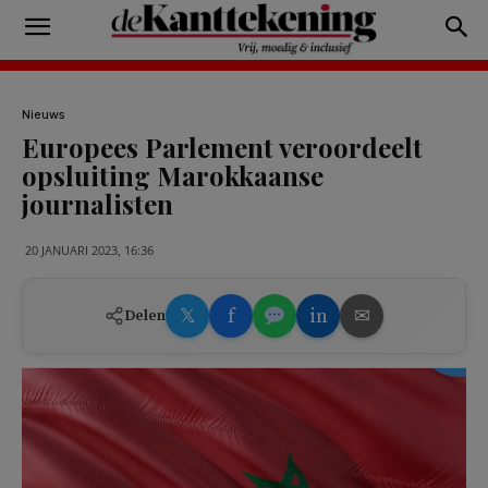
Nieuws
Europees Parlement veroordeelt
opsluiting Marokkaanse
journalisten
20 JANUARI 2023, 16:36
𝕏
f
in
✉
Delen