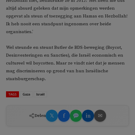
Hezbollah niet, benadrukte ze in 2012: ‘Het heeft me dus
altijd absurd geleken dat mijn opmerkingen werden
opgevat als steun of toezegging aan Hamas en Hezbollah!
Ik heb nooit een standpunt ingenomen over beide
organisaties.’
Wel steunde en steunt Butler de BDS-beweging (Boycot,
Desinvesteringen en Sancties), die Israël economisch en
cultureel wil boycotten. Maar ze vindt niet dat je mensen
mag discrimineren op grond van hun Israëlische
staatsburgerschap.
TAGS
Gaza
Israël
𝕏
f
in
✉
Delen