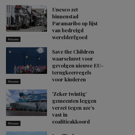
Unesco zet
binnenstad
Paramaribo op lijst
van bedreigd
werelderfgoed
Nieuws
Save the Children
waarschuwt voor
gevolgen nieuwe EU-
terugkeerregels
voor kinderen
Nieuws
‘Zeker twintig’
gemeenten leggen
verzet tegen azc’s
vast in
coalitieakkoord
Nieuws