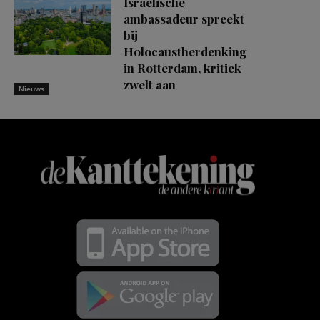
Israëlische
ambassadeur spreekt
bij
Holocaustherdenking
in Rotterdam, kritiek
zwelt aan
Nieuws