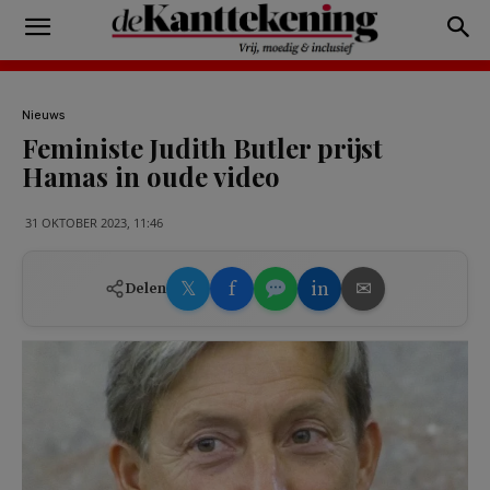
Nieuws
Feministe Judith Butler prijst
Hamas in oude video
31 OKTOBER 2023, 11:46
𝕏
f
in
✉
Delen