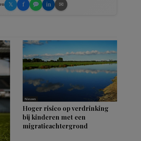
𝕏
f
in
✉
en
Nieuws
Hoger risico op verdrinking
bij kinderen met een
migratieachtergrond