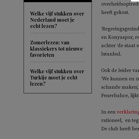
overheidsoptred
heeft gekost.
Welke vijf stukken over
Nederland moet je
echt lezen?
‘Regeringsgezind
en Konyaspor, r
Zomerlezen: van
achter ‘de staat 
klassiekers tot nieuwe
Istanbul.
favorieten
Ook de leider va
Welke vijf stukken over
Turkije moet je echt
‘We kunnen en zul
lezen?
schande maken’, 
Fenerbahce, lijk
In een
verklarin
rationeel, en teg
De club heeft be