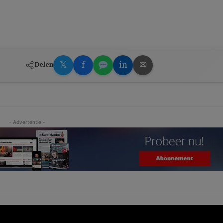
𝕏
f
in
✉
Delen
- Advertentie -