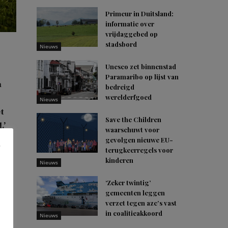
Primeur in Duitsland:
informatie over
vrijdaggebed op
stadsbord
Nieuws
Unesco zet binnenstad
Paramaribo op lijst van
m
bedreigd
werelderfgoed
Nieuws
et
Save the Children
.’
waarschuwt voor
gevolgen nieuwe EU-
terugkeerregels voor
de
kinderen
Nieuws
n
en
‘Zeker twintig’
gemeenten leggen
verzet tegen azc’s vast
in coalitieakkoord
Nieuws