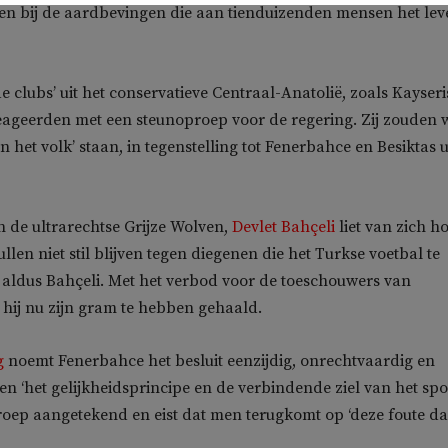
en bij de aardbevingen die aan tienduizenden mensen het lev
e clubs’ uit het conservatieve Centraal-Anatolië, zoals Kayser
eageerden met een steunoproep voor de regering. Zij zouden 
en het volk’ staan, in tegenstelling tot Fenerbahce en Besiktas u
n de ultrarechtse Grijze Wolven,
Devlet Bahçeli
liet van zich h
len niet stil blijven tegen diegenen die het Turkse voetbal te
aldus Bahçeli. Met het verbod voor de toeschouwers van
t hij nu zijn gram te hebben gehaald.
g
noemt Fenerbahce het besluit eenzijdig, onrechtvaardig en
en ‘het gelijkheidsprincipe en de verbindende ziel van het spor
roep aangetekend en eist dat men terugkomt op ‘deze foute da