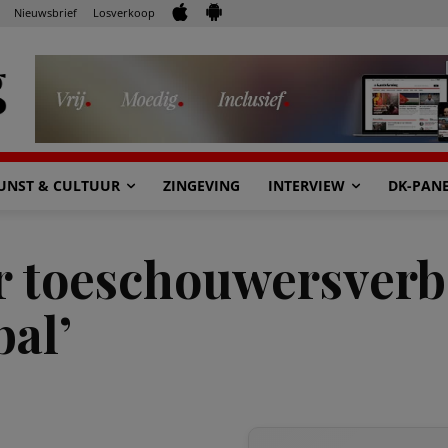
Nieuwsbrief
Losverkoop
UNST & CULTUUR
ZINGEVING
INTERVIEW
DK-PAN
r toeschouwersverb
bal’