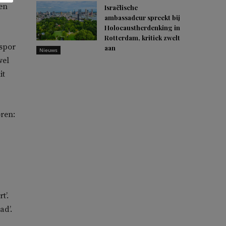
en
Israëlische
ambassadeur spreekt bij
Holocaustherdenking in
Rotterdam, kritiek zwelt
ispor
aan
Nieuws
wel
it
oren:
t’.
ad’.