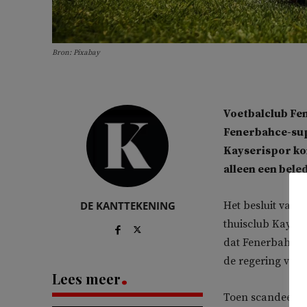
Bron: Pixabay
Voetbalclub Fen
Fenerbahce-supp
Kayserispor kom
alleen een bele
DE KANTTEKENING
Het besluit van 
thuisclub Kayser
dat Fenerbahce o
de regering vori
Lees meer
Toen scandeerde