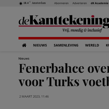
C
Abonneren
Adverteren
dK Academie
18.4
Amsterdam
NIEUWS
SAMENLEVING
WERELD
K
Nieuws
Fenerbahce ove
voor Turks voet
2 MAART 2023, 11:46