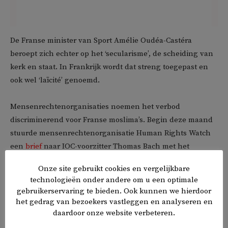
De Franse minister van Sport Amélie Oudéa-Castéra
beroept zich echter op het ‘secularisme’, de scheiding van
kerk en staat. In Frankrijk wordt dat streng toegepast en
ook wel ‘laïcité’ genoemd.
Mensenrechtenorganisaties noemen het verbod
discriminerend voor Franse moslima’s. Begin deze maand
stuurde mensenrechtenorganisatie Human Rights Watch
een
brief
naar IOC-voorzitter Thomas Bach met het
verzoek ‘de sportautoriteiten in Frankrijk publiekelijk op te
Onze site gebruikt cookies en vergelijkbare
roepen om alle verboden op het dragen van de hijab
technologieën onder andere om u een optimale
ongedaan te maken’. Vooralsnog tevergeefs.
gebruikerservaring te bieden. Ook kunnen we hierdoor
het gedrag van bezoekers vastleggen en analyseren en
daardoor onze website verbeteren.