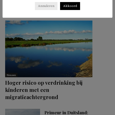
𝕏
f
in
✉
Delen
Annuleren
Akkoord
Nieuws
Hoger risico op verdrinking bij
kinderen met een
migratieachtergrond
Primeur in Duitsland: