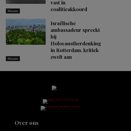
vast in
coalitieakkoord
Nieuws
Israëlische
ambassadeur spreekt
bij
Holocaustherdenking
in Rotterdam, kritiek
zwelt aan
Nieuws
Over ons