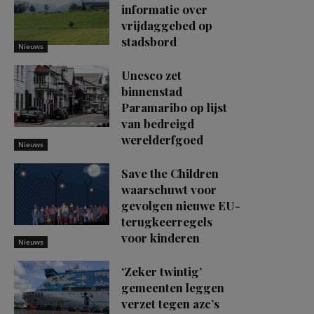
informatie over
vrijdaggebed op
stadsbord
Nieuws
Unesco zet
binnenstad
Paramaribo op lijst
van bedreigd
werelderfgoed
Nieuws
Save the Children
waarschuwt voor
gevolgen nieuwe EU-
terugkeerregels
voor kinderen
Nieuws
‘Zeker twintig’
gemeenten leggen
verzet tegen azc’s