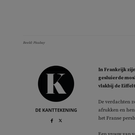
Beeld: Pixabay
In Frankrijk zi
gesluierde mosl
vlakbij de Eiffe
De verdachten z
DE KANTTEKENING
afrukken en hen
het Franse pers
Een vrouw van ve