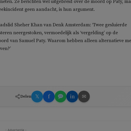
eten. Ze berichten wel uitgebreid over de moord op Paty, m
eekincident geen aandacht, is hun argument.
adslid Sheher Khan van Denk Amsterdam: ‘Twee gesluierde
isteren neergestoken, vermoedelijk als ‘vergelding’ op de
oord van Samuel Paty. Waarom hebben alleen alternatieve m
ven?’
𝕏
f
in
✉
Delen
- Advertentie -