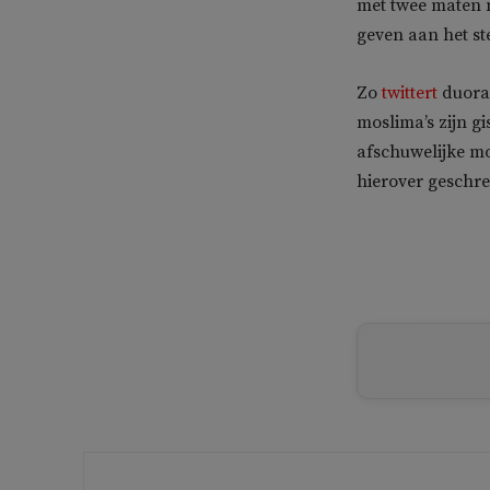
met twee maten m
geven aan het st
Zo
twittert
duora
moslima’s zijn g
afschuwelijke m
hierover geschre