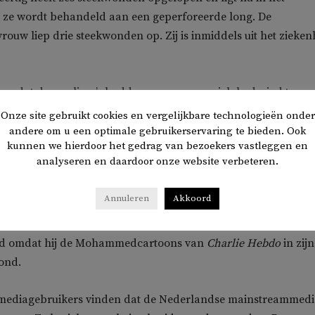
r ze wordt behandeld aan een geperforeerde long. De
vrouw liep drie steekwonden op. Zij is inmiddels uit het zieken
 nadat de moslima’s hadden aangegeven zich bedreigd te voe
n de vrouwen. De slachtoffers zeggen dat ze werden
Onze site gebruikt cookies en vergelijkbare technologieën onder
r ‘vieze Arabier’ en dat de aanvallers zeiden dat Frankrijk ni
andere om u een optimale gebruikerservaring te bieden. Ook
kunnen we hierdoor het gedrag van bezoekers vastleggen en
olgens
AFP
zouden de verdachten dronken zijn toen ze de twe
analyseren en daardoor onze website verbeteren.
len.
Annuleren
Akkoord
jn de maatschappelijke verhoudingen enorm gepolariseerd na 
de Franse geschiedenisleraar Samuel Paty. Hij werd een week
fd omdat hij de Mohammedcartoons van
Charlie Hebdo
in zijn
ond.
mediagebruikers vinden dat de Nederlandse mainstreammedi