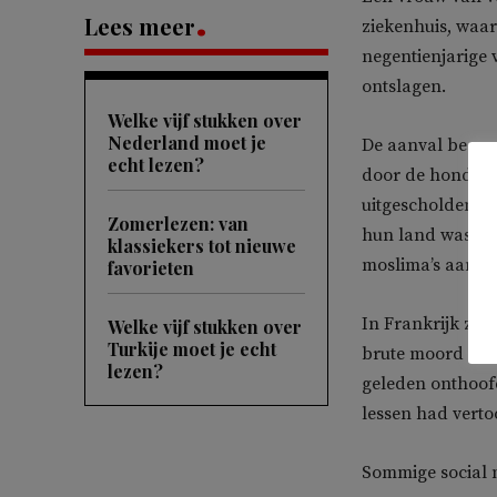
Lees meer
ziekenhuis, waa
negentienjarige 
ontslagen.
Welke vijf stukken over
Nederland moet je
De aanval begon
echt lezen?
door de hond va
uitgescholden voo
Zomerlezen: van
hun land was. V
klassiekers tot nieuwe
moslima’s aanvie
favorieten
In Frankrijk zi
Welke vijf stukken over
Turkije moet je echt
brute moord op 
lezen?
geleden onthoo
lessen had verto
Sommige social 