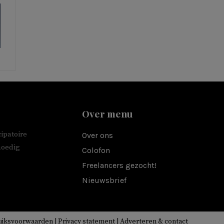
Over menu
ipatoire
Over ons
moedig
Colofon
Freelancers gezocht!
Nieuwsbrief
uiksvoorwaarden
|
Privacy statement
|
Adverteren & contact