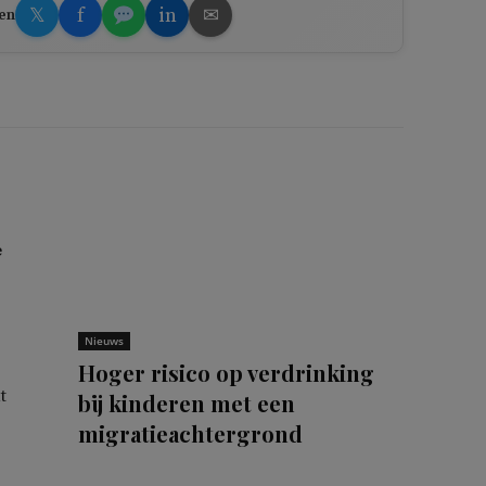
𝕏
f
in
✉
en
e
Nieuws
Hoger risico op verdrinking
t
bij kinderen met een
migratieachtergrond