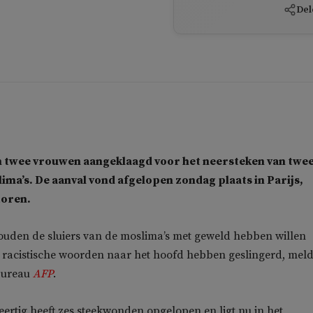
Del
jn twee vrouwen aangeklaagd voor het neersteken van twe
ima’s. De aanval vond afgelopen zondag plaats in Parijs,
ltoren.
ouden de sluiers van de moslima’s met geweld hebben willen
 racistische woorden naar het hoofd hebben geslingerd, meld
bureau
AFP
.
ertig heeft zes steekwonden opgelopen en ligt nu in het