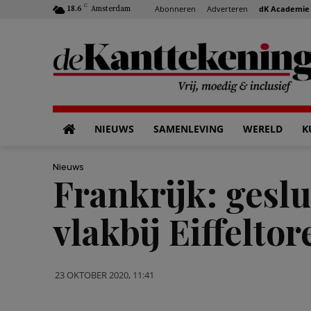
C
Abonneren
Adverteren
dK Academie
18.6
Amsterdam
NIEUWS
SAMENLEVING
WERELD
K
Nieuws
Frankrijk: gesl
vlakbij Eiffeltor
23 OKTOBER 2020, 11:41