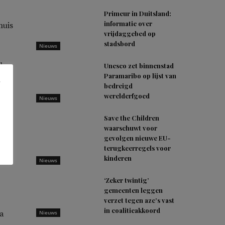
Primeur in Duitsland:
informatie over
huis
vrijdaggebed op
stadsbord
Nieuws
len
Unesco zet binnenstad
Paramaribo op lijst van
bedreigd
et
werelderfgoed
Nieuws
e
Save the Children
waarschuwt voor
gevolgen nieuwe EU-
de
terugkeerregels voor
kinderen
Nieuws
‘Zeker twintig’
gemeenten leggen
verzet tegen azc’s vast
in coalitieakkoord
a
Nieuws