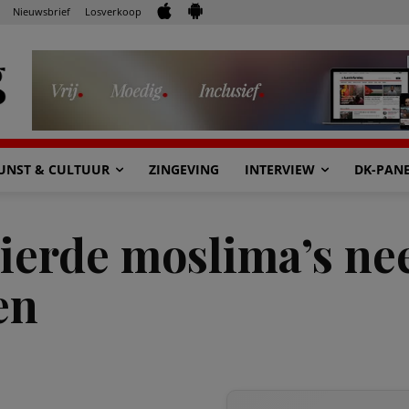
Nieuwsbrief
Losverkoop
UNST & CULTUUR
ZINGEVING
INTERVIEW
DK-PAN
uierde moslima’s n
en