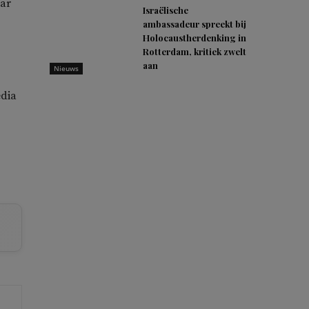
aar
Israëlische
ambassadeur spreekt bij
Holocaustherdenking in
Rotterdam, kritiek zwelt
aan
Nieuws
edia