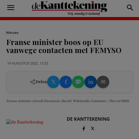
Nieuws
Franse minister boos op EU
vanwege contacten met FEMYSO
19 AUGUSTUS 2022, 13:25
𝕏
f
in
✉
Delen
Franse minister Gérald Darmanin (Beeld: Wikimedia Commons / Pierrot75005)
DE KANTTEKENING