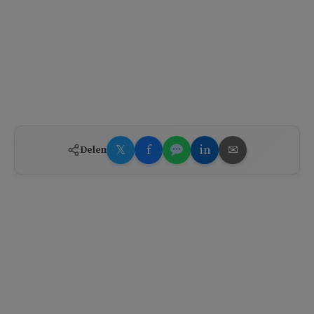
𝕏
f
in
✉
Delen