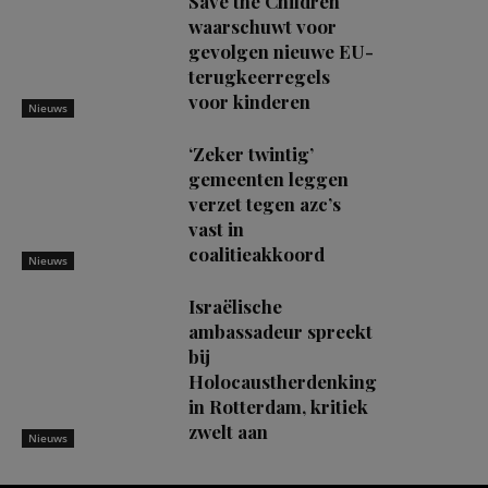
Save the Children
waarschuwt voor
gevolgen nieuwe EU-
terugkeerregels
voor kinderen
Nieuws
‘Zeker twintig’
gemeenten leggen
verzet tegen azc’s
vast in
coalitieakkoord
Nieuws
Israëlische
ambassadeur spreekt
bij
Holocaustherdenking
in Rotterdam, kritiek
zwelt aan
Nieuws