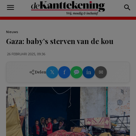
Nieuws
Gaza: baby’s sterven van de kou
26 FEBRUARI 2025, 09:36
𝕏
f
in
✉
Delen