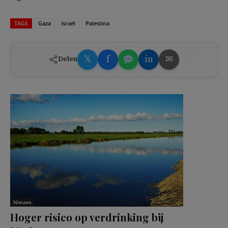
TAGS
Gaza
Israël
Palestina
𝕏
f
in
✉
Delen
Nieuws
Hoger risico op verdrinking bij