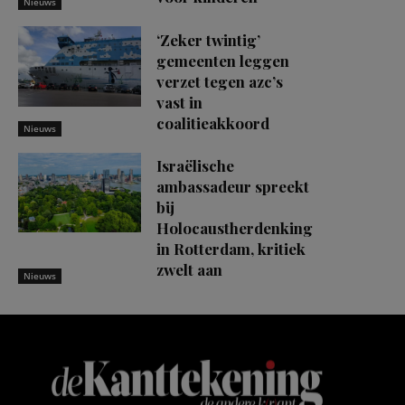
Nieuws
‘Zeker twintig’
gemeenten leggen
verzet tegen azc’s
vast in
coalitieakkoord
Nieuws
Israëlische
ambassadeur spreekt
bij
Holocaustherdenking
in Rotterdam, kritiek
zwelt aan
Nieuws