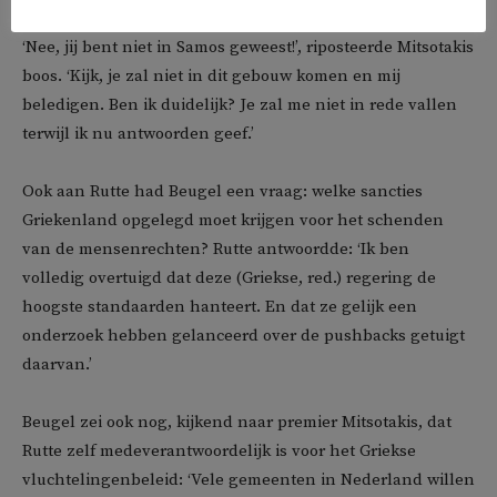
‘Nee, jij bent niet in Samos geweest!’, riposteerde Mitsotakis
boos. ‘Kijk, je zal niet in dit gebouw komen en mij
beledigen. Ben ik duidelijk? Je zal me niet in rede vallen
terwijl ik nu antwoorden geef.’
Ook aan Rutte had Beugel een vraag: welke sancties
Griekenland opgelegd moet krijgen voor het schenden
van de mensenrechten? Rutte antwoordde: ‘Ik ben
volledig overtuigd dat deze (Griekse, red.) regering de
hoogste standaarden hanteert. En dat ze gelijk een
onderzoek hebben gelanceerd over de pushbacks getuigt
daarvan.’
Beugel zei ook nog, kijkend naar premier Mitsotakis, dat
Rutte zelf medeverantwoordelijk is voor het Griekse
vluchtelingenbeleid: ‘Vele gemeenten in Nederland willen