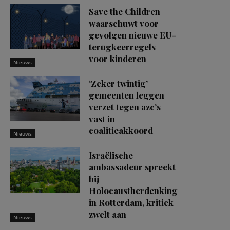
Save the Children
waarschuwt voor
gevolgen nieuwe EU-
terugkeerregels
voor kinderen
Nieuws
‘Zeker twintig’
gemeenten leggen
verzet tegen azc’s
vast in
coalitieakkoord
Nieuws
Israëlische
ambassadeur spreekt
bij
Holocaustherdenking
in Rotterdam, kritiek
zwelt aan
Nieuws