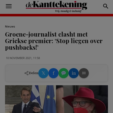
Nieuws
Groene-journalist clasht met
Griekse premier: ‘Stop liegen over
pushbacks!’
10 NOVEMBER 2021, 11:58
𝕏
f
in
✉
Delen