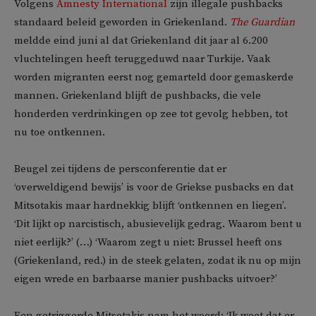
Volgens
Amnesty International
zijn illegale pushbacks
standaard beleid geworden in Griekenland.
The Guardian
meldde eind juni al dat Griekenland dit jaar al 6.200
vluchtelingen heeft teruggeduwd naar Turkije. Vaak
worden migranten eerst nog gemarteld door gemaskerde
mannen. Griekenland blijft de pushbacks, die vele
honderden verdrinkingen op zee tot gevolg hebben, tot
nu toe ontkennen.
Beugel zei tijdens de persconferentie dat er
‘overweldigend bewijs’ is voor de Griekse pusbacks en dat
Mitsotakis maar hardnekkig blijft ‘ontkennen en liegen’.
‘Dit lijkt op narcistisch, abusievelijk gedrag. Waarom bent u
niet eerlijk?’ (…) ‘Waarom zegt u niet: Brussel heeft ons
(Griekenland, red.) in de steek gelaten, zodat ik nu op mijn
eigen wrede en barbaarse manier pushbacks uitvoer?’
Een getriggerde Mitsotakis nam het woord: ‘Ik weet dat er