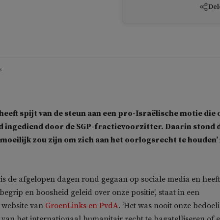
Del
s
heeft spijt van de steun aan een pro-Israëlische motie die 
 ingediend door de SGP-fractievoorzitter. Daarin stond 
‘moeilijk zou zijn om zich aan het oorlogsrecht te houden’ 
r is de afgelopen dagen rond gegaan op sociale media en heeft
egrip en boosheid geleid over onze positie’, staat in een
e website van
GroenLinks en PvdA
. ‘Het was nooit onze bedoel
an het internationaal humanitair recht te bagatelliseren of e