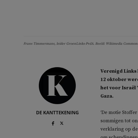
Frans Timmermans, leider GroenLinks-PvdA. Beeld: Wikimedia Common
Verenigd Links 
12 oktober werd
het voor Israël 
Gaza.
DE KANTTEKENING
‘De motie Stoffe
sommigen tot onb
verklaring op d
om schendingen v