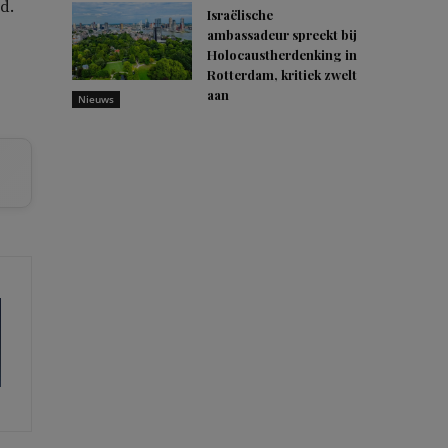
d.
Israëlische
ambassadeur spreekt bij
Holocaustherdenking in
Rotterdam, kritiek zwelt
aan
Nieuws