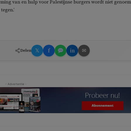
ming van en hulp voor Palestijnse burgers wordt niet genoem
tegen.’
𝕏
f
in
✉
Delen
- Advertentie -