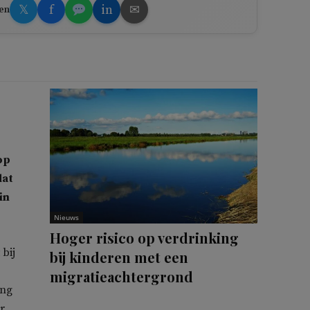
𝕏
f
in
✉
en
op
dat
in
Nieuws
Hoger risico op verdrinking
 bij
bij kinderen met een
migratieachtergrond
ing
r