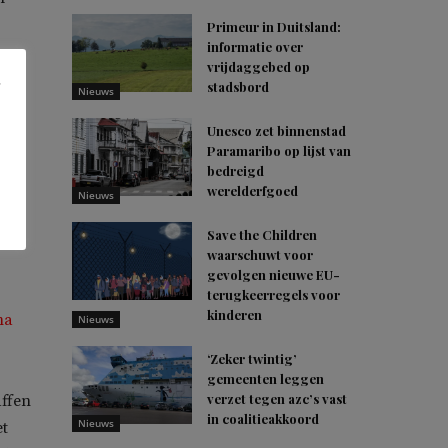
Primeur in Duitsland:
informatie over
ze
vrijdaggebed op
s.
stadsbord
Nieuws
In
Unesco zet binnenstad
Paramaribo op lijst van
 is
bedreigd
het
werelderfgoed
Nieuws
’,
Save the Children
waarschuwt voor
gevolgen nieuwe EU-
terugkeerregels voor
kinderen
ma
Nieuws
‘Zeker twintig’
gemeenten leggen
verzet tegen azc’s vast
affen
in coalitieakkoord
Nieuws
et