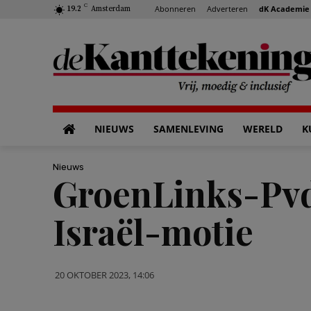
C
Abonneren
Adverteren
dK Academie
19.2
Amsterdam
NIEUWS
SAMENLEVING
WERELD
K
Nieuws
GroenLinks-PvdA
Israël-motie
20 OKTOBER 2023, 14:06