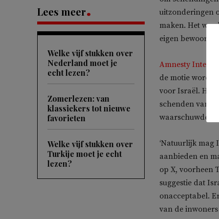
Lees meer
uitzonderingen 
maken. Het was 
eigen bewoording
Welke vijf stukken over
Nederland moet je
Amnesty Interna
echt lezen?
de motie wordt g
voor Israël. Het
Zomerlezen: van
schenden van het
klassiekers tot nieuwe
waarschuwde de 
favorieten
‘Natuurlijk mag
Welke vijf stukken over
Turkije moet je echt
aanbieden en ma
lezen?
op X, voorheen T
suggestie dat Isr
onacceptabel. Er
van de inwoners 